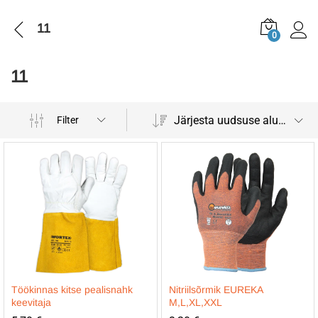
11
0
11
Järjesta uudsuse alusel
Filter
Töökinnas kitse pealisnahk
Nitriilsõrmik EUREKA
keevitaja
M,L,XL,XXL