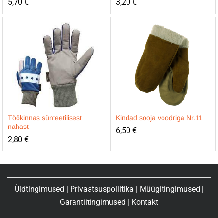
5,70
€
3,20
€
Töökinnas sünteetilisest
Kindad sooja voodriga Nr.11
nahast
6,50
€
2,80
€
Üldtingimused
|
Privaatsuspoliitika
|
Müügitingimused
|
Garantiitingimused
|
Kontakt