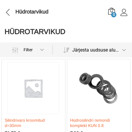
Hüdrotarvikud
0
HÜDROTARVIKUD
Järjesta uudsuse alusel
Filter
Silindrivars kroomitud
Hüdrosilindri remondi
d=30mm
komplekt KUN 0.8