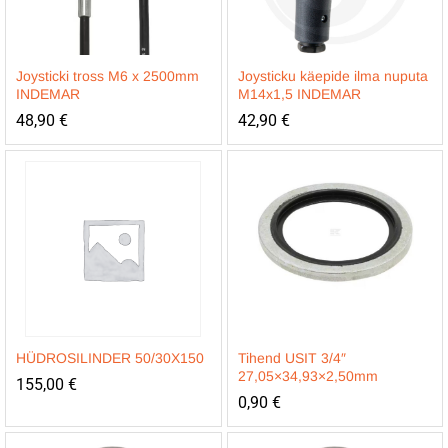
Joysticki tross M6 x 2500mm
Joysticku käepide ilma nuputa
INDEMAR
M14x1,5 INDEMAR
48,90
€
42,90
€
HÜDROSILINDER 50/30X150
Tihend USIT 3/4″
27,05×34,93×2,50mm
155,00
€
0,90
€