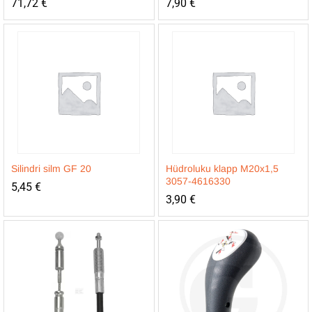
71,72
€
7,90
€
Silindri silm GF 20
Hüdroluku klapp M20x1,5
3057-4616330
5,45
€
3,90
€