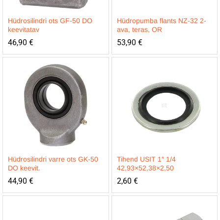
Hüdrosilindri ots GF-50 DO
Hüdropumba flants NZ-32 2-
keevitatav
ava, teras, OR
46,90
€
53,90
€
Hüdrosilindri varre ots GK-50
Tihend USIT 1″ 1/4
DO keevit.
42,93×52,38×2,50
44,90
€
2,60
€