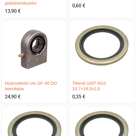
jadaühenduseks
0,60
€
13,90
€
Hüdrosilindri ots GF-40 DO
Tihend USIT M10
keevitatav
10,7×18,0x1,0
24,90
€
0,35
€