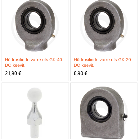
Hüdrosilindri varre ots GK-40
Hüdrosilindri varre ots GK-20
DO keevit.
DO keevit.
21,90
€
8,90
€