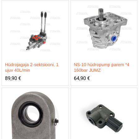
Hüdrojagaja 2-sektsiooni, 1
NS-10 hüdropump parem *4
ujuv 40L/min
160bar JUMZ
89,90
€
64,90
€