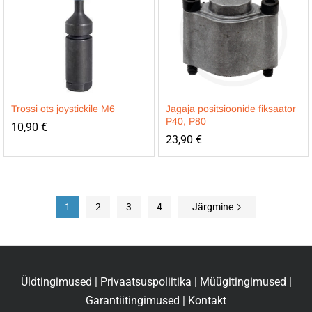
Trossi ots joystickile M6
Jagaja positsioonide fiksaator
P40, P80
10,90
€
23,90
€
1
2
3
4
Järgmine
Üldtingimused
|
Privaatsuspoliitika
|
Müügitingimused
|
Garantiitingimused
|
Kontakt