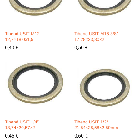
Tihend USIT M12
Tihend USIT M16 3/8”
12,7×18,0x1,5
17,28×23,80×2
0,40
€
0,50
€
Tihend USIT 1/4″
Tihend USIT 1/2″
13,74×20,57×2
21,54×28,58×2,50mm
0,45
€
0,60
€