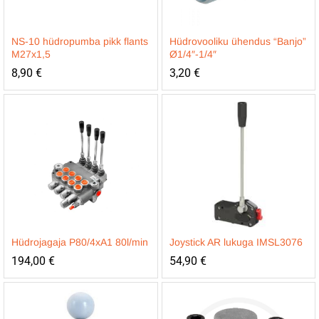
NS-10 hüdropumba pikk flants
Hüdrovooliku ühendus “Banjo”
M27x1,5
Ø1/4″-1/4″
8,90
€
3,20
€
Hüdrojagaja P80/4xA1 80l/min
Joystick AR lukuga IMSL3076
194,00
€
54,90
€