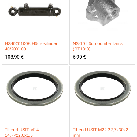
HS4020100K Hüdrosilinder
NS-10 hüdropumba flants
40/20X100
(RT18*3)
108,90
€
6,90
€
Tihend USIT M14
Tihend USIT M22 22,7x30x2
14,7×22,0x1,5
mm