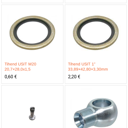
Tihend USIT M20
Tihend USIT 1”
20,7×28,0x1,5
33,89×42,80×3,30mm
0,60
€
2,20
€