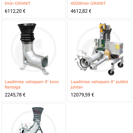
l/min GRANIT
4500l/min GRANIT
6112,20
€
4612,82
€
Laadimise vahejaam 8” koos
Laadimise vahejaam 8″ puldist
flantsiga
juhitav
2245,78
€
12079,59
€