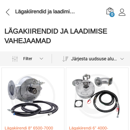
Lägakiirendid ja laadimise vahejaamad
0
LÄGAKIIRENDID JA LAADIMISE
VAHEJAAMAD
Järjesta uudsuse alusel
Filter
Lägakiirendi 8″ 6500-7000
Lägakiirendi 6” 4000-