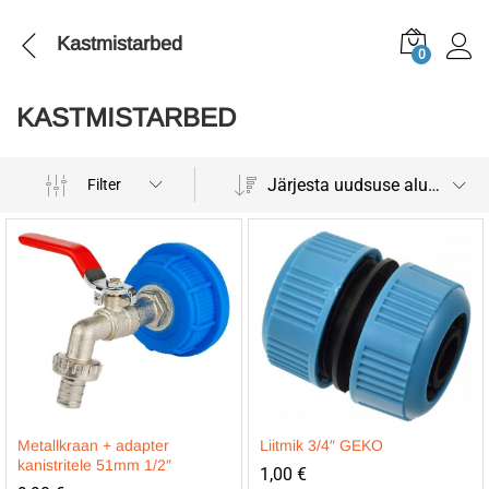
Kastmistarbed
0
KASTMISTARBED
Järjesta uudsuse alusel
Filter
Metallkraan + adapter
Liitmik 3/4″ GEKO
kanistritele 51mm 1/2″
1,00
€