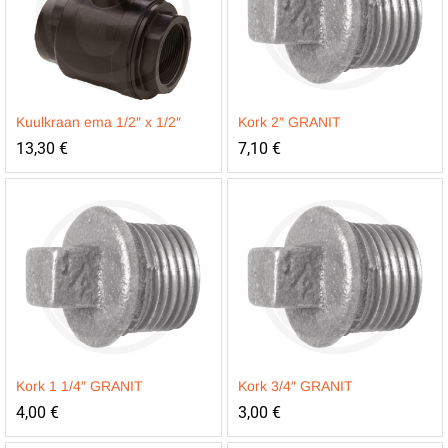
Kuulkraan ema 1/2″ x 1/2″
Kork 2″ GRANIT
13,30
€
7,10
€
Kork 1 1/4″ GRANIT
Kork 3/4″ GRANIT
4,00
€
3,00
€