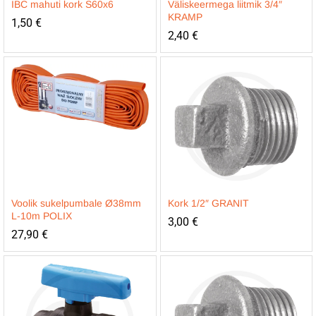
IBC mahuti kork S60x6
Väliskeermega liitmik 3/4″
KRAMP
1,50
€
2,40
€
Voolik sukelpumbale Ø38mm
Kork 1/2″ GRANIT
L-10m POLIX
3,00
€
27,90
€