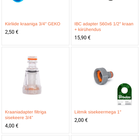
Kiirliide kraaniga 3/4″ GEKO
IBC adapter S60x6 1/2″ kraan
+ kiirühendus
2,50
€
15,90
€
Kraaniadapter filtriga
Liitmik sisekeermega 1″
sisekeere 3/4”
2,00
€
4,00
€