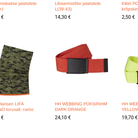
miskaitse jalatsitele
Libisemistõke jalatsitele
Kittel 
+)
L(39-43)
krõpskin
0
0
€
€
14,30
14,30
€
€
2,50
2,50
€
€
 Hansen LIFA
HH WEBBING PÜKSIRIHM
HH WEB
O torusall, camo
DARK ORANGE
YELLO
0
0
€
€
24,10
24,10
€
€
19,70
19,70
€
€