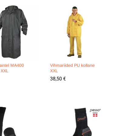
antel MA400
Vihmariided PU kollane
e XXL
XXL
38,50
38,50
€
€