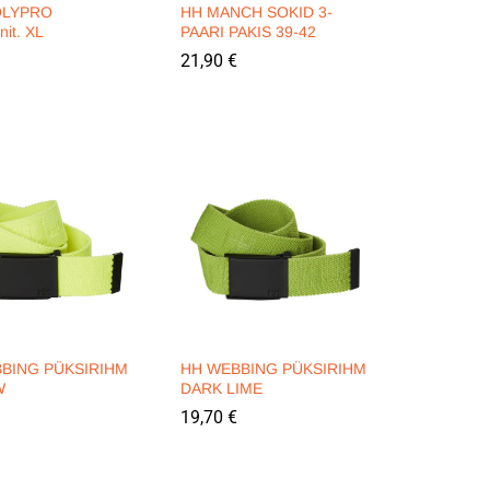
POLYPRO
HH MANCH SOKID 3-
nit. XL
PAARI PAKIS 39-42
21,90
21,90
€
€
BING PÜKSIRIHM
HH WEBBING PÜKSIRIHM
W
DARK LIME
19,70
19,70
€
€