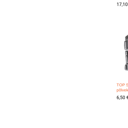
17,1
17,1
TOP 
põlve
6,50
6,50