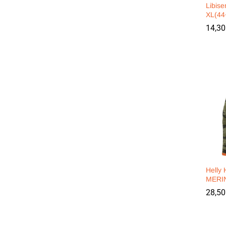
Libise
XL(44
14,3
14,3
Helly
MERIN
28,5
28,5