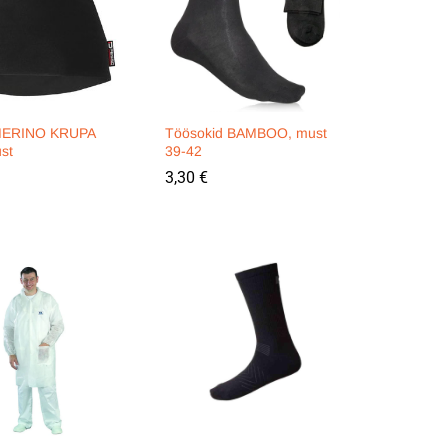
MERINO KRUPA
Töösokid BAMBOO, must
st
39-42
3,30
3,30
€
€