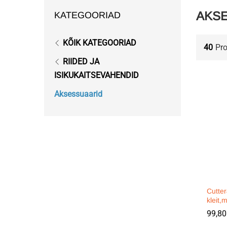
AKS
KATEGOORIAD
KÕIK KATEGOORIAD
40
Pr
RIIDED JA
ISIKUKAITSEVAHENDID
Aksessuaarid
Cutte
kleit,
99,8
99,8