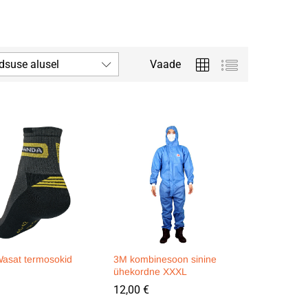
dsuse alusel
Vaade
asat termosokid
3M kombinesoon sinine
ühekordne XXXL
12,00
12,00
€
€