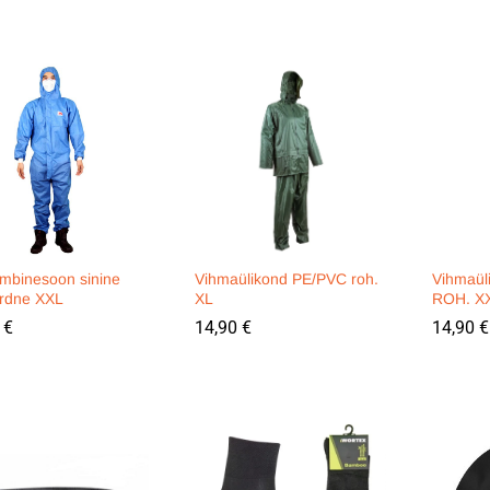
mbinesoon sinine
Vihmaülikond PE/PVC roh.
Vihmaül
rdne XXL
XL
ROH. X
0
0
€
€
14,90
14,90
€
€
14,90
14,90
€
€