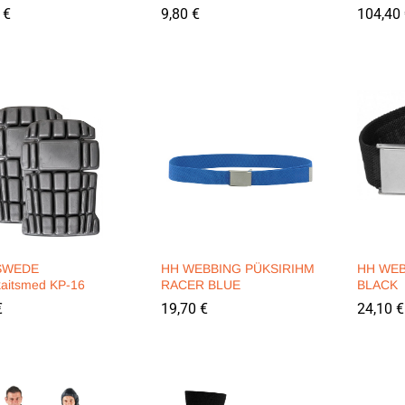
0
0
€
€
9,80
9,80
€
€
104,40
104,40
SWEDE
HH WEBBING PÜKSIRIHM
HH WEB
kaitsmed KP-16
RACER BLUE
BLACK
€
€
19,70
19,70
€
€
24,10
24,10
€
€