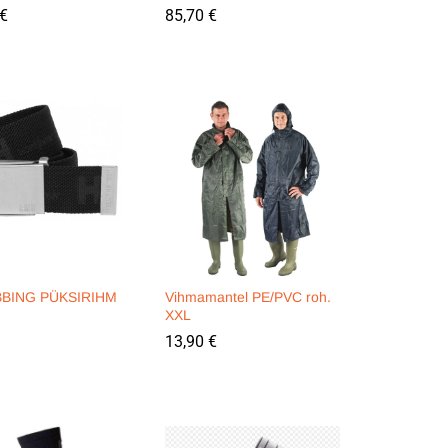
€
€
85,70
85,70
€
€
BING PÜKSIRIHM
Vihmamantel PE/PVC roh.
XXL
13,90
13,90
€
€