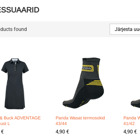
ESSUAARID
oducts found
Järjesta uu
r& Buck ADVENTAGE
Panda Wasat termosokid
Panda W
must L
43/44
41/42
0
0
€
€
4,90
4,90
€
€
4,90
4,90
€
€