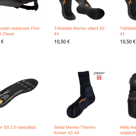
indel nokamüts First
Töösokid Merino villast 42-
Töösokid
 Classi
44
41
0
0
€
€
10,50
10,50
€
€
10,50
10,50
€
€
r SS 2.0 sisetallad
Sokid Merino Thermo
Helly 
Komer 42-44
seljakot