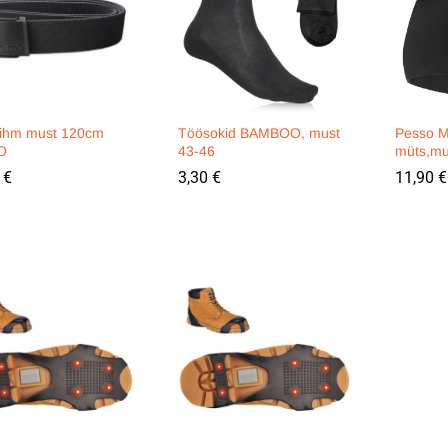
rihm must 120cm
Töösokid BAMBOO, must
Pesso 
O
43-46
müts,mu
0
0
€
€
3,30
3,30
€
€
11,90
11,90
€
€