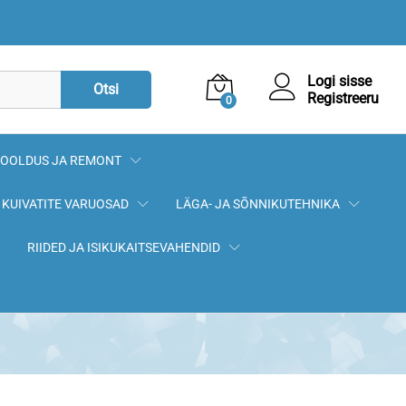
Logi sisse
Otsi
Registreeru
0
OOLDUS JA REMONT
KUIVATITE VARUOSAD
LÄGA- JA SÕNNIKUTEHNIKA
RIIDED JA ISIKUKAITSEVAHENDID