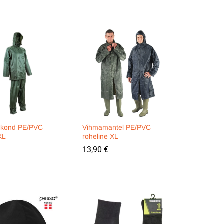
ikond PE/PVC
Vihmamantel PE/PVC
XL
roheline XL
13,90
13,90
€
€