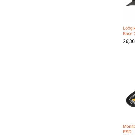
Löögik
Base 3
26,3
26,3
Monito
ESD