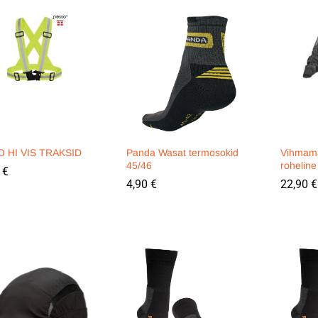
 HI VIS TRAKSID
Panda Wasat termosokid
Vihmam
45/46
rohelin
0
0
€
€
4,90
4,90
€
€
22,90
22,90
€
€