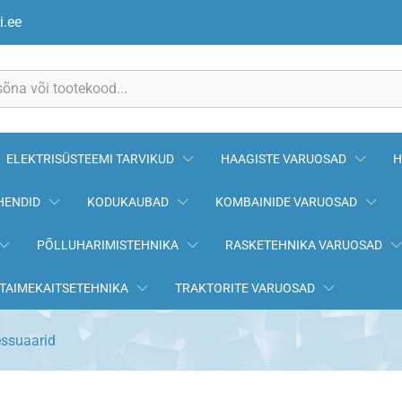
i.ee
ELEKTRISÜSTEEMI TARVIKUD
HAAGISTE VARUOSAD
H
HENDID
KODUKAUBAD
KOMBAINIDE VARUOSAD
PÕLLUHARIMISTEHNIKA
RASKETEHNIKA VARUOSAD
TAIMEKAITSETEHNIKA
TRAKTORITE VARUOSAD
ssuaarid