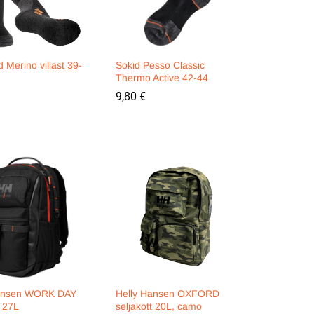
 Merino villast 39-
Sokid Pesso Classic
Thermo Active 42-44
9,80
9,80
€
€
Hansen WORK DAY
Helly Hansen OXFORD
t 27L
seljakott 20L, camo