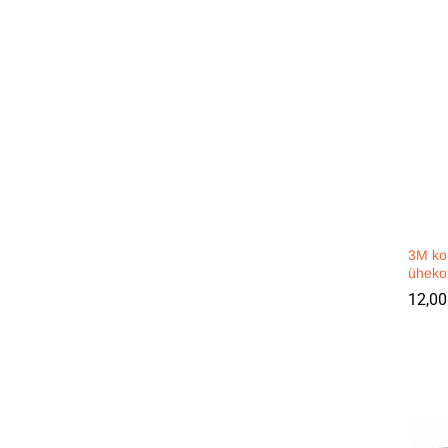
3M ko
üheko
12,0
12,0