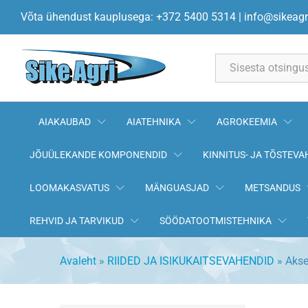
Võta ühendust kauplusega: +372 5400 5314
|
info@sikeagr
All
AIAKAUBAD
AIATEHNIKA
AGROKEEMIA
JÕUÜLEKANDE KOMPONENDID
KINNITUS- JA TÕSTEVA
LOOMAKASVATUS
MÄNGUASJAD
METSANDUS
REHVID JA TARVIKUD
SÖÖDATOOTMISTEHNIKA
Avaleht
»
RIIDED JA ISIKUKAITSEVAHENDID
»
Akse