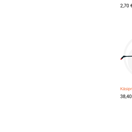
2,70
2,70
Käsipr
38,4
38,4