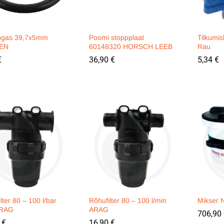
gas 39,7x5mm
Poomi stoppplaat
Tilkumis
EN
60148320 HORSCH LEEB
Rau
€
€
36,90
36,90
€
€
5,34
5,34
€
€
lter 80 – 100 l/bar
Rõhufilter 80 – 100 l/min
Mikser 
ARAG
ARAG
706,90
706,90
0
0
€
€
16,90
16,90
€
€