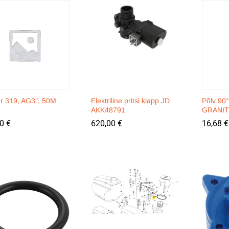
ter 319, AG3″, 50M
Elektriline pritsi klapp JD
Põlv 90
AKK48791
GRANIT
70
70
€
€
620,00
620,00
€
€
16,68
16,68
€
€