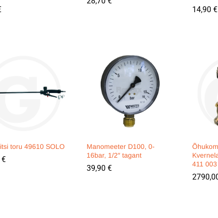
28,70
28,70
€
€
€
€
14,90
14,90
€
€
itsi toru 49610 SOLO
Manomeeter D100, 0-
Õhukom
16bar, 1/2″ tagant
Kvernel
0
0
€
€
411 00
39,90
39,90
€
€
2790,0
2790,0