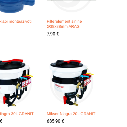
klapi montaazivõti
Filterelement sinine
Ø38x88mm ARAG
7,90
7,90
€
€
Niagra 30L GRANIT
Mikser Niagra 20L GRANIT
€
€
685,90
685,90
€
€