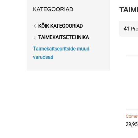
TAIM
KATEGOORIAD
KÕIK KATEGOORIAD
41
Pr
TAIMEKAITSETEHNIKA
Taimekaitsepritside muud
varuosad
Comet
29,9
29,9