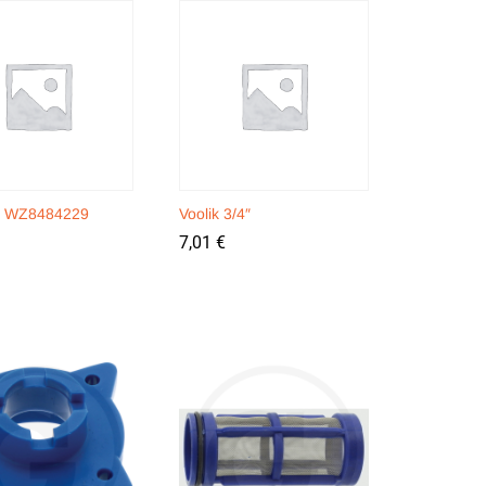
° WZ8484229
Voolik 3/4″
7,01
7,01
€
€