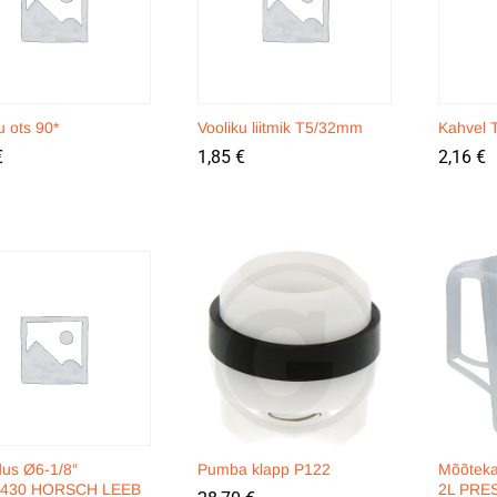
u ots 90*
Vooliku liitmik T5/32mm
Kahvel
€
€
1,85
1,85
€
€
2,16
2,16
€
€
us Ø6-1/8″
Pumba klapp P122
Mõõteka
2430 HORSCH LEEB
2L PRE