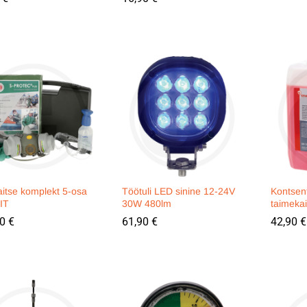
aitse komplekt 5-osa
Töötuli LED sinine 12-24V
Kontsen
IT
30W 480lm
taimekai
90
90
€
€
61,90
61,90
€
€
42,90
42,90
€
€