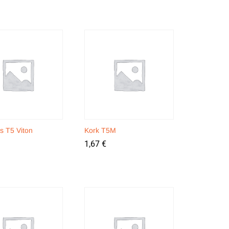
s T5 Viton
Kork T5M
1,67
1,67
€
€