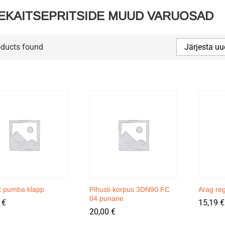
EKAITSEPRITSIDE MUUD VARUOSAD
oducts found
Järjesta uu
 pumba klapp
Pihusti korpus 3DN90 FC
Arag reg
04 punane
5
5
€
€
15,19
15,19
€
€
20,00
20,00
€
€