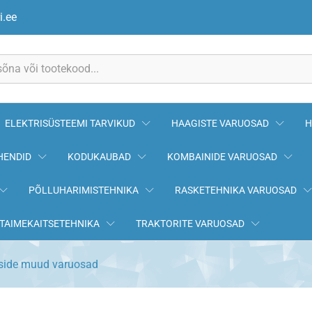
i.ee
ELEKTRISÜSTEEMI TARVIKUD
HAAGISTE VARUOSAD
H
HENDID
KODUKAUBAD
KOMBAINIDE VARUOSAD
PÕLLUHARIMISTEHNIKA
RASKETEHNIKA VARUOSAD
TAIMEKAITSETEHNIKA
TRAKTORITE VARUOSAD
tside muud varuosad