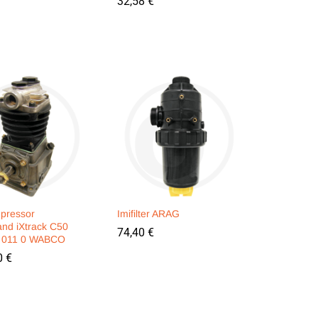
32,58
32,58
€
€
pressor
Imifilter ARAG
and iXtrack C50
74,40
74,40
€
€
3 011 0 WABCO
0
0
€
€