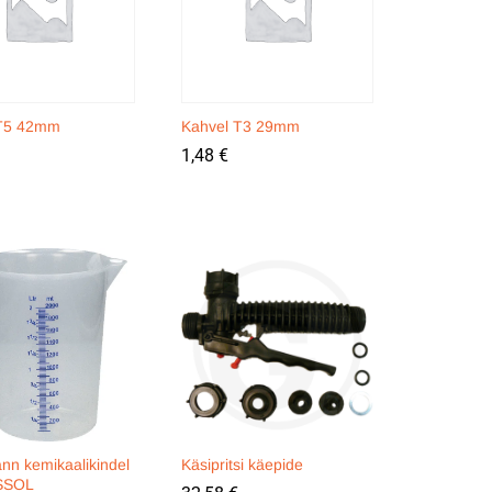
 T5 42mm
Kahvel T3 29mm
1,48
1,48
€
€
nn kemikaalikindel
Käsipritsi käepide
SSOL