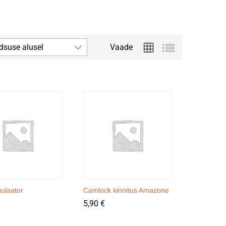
dsuse alusel
Vaade
ulaator
Camlock kinnitus Amazone
5,90
5,90
€
€