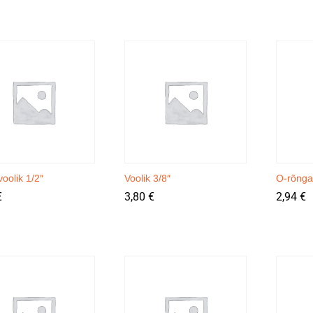
oolik 1/2″
Voolik 3/8″
O-rõnga
€
€
3,80
3,80
€
€
2,94
2,94
€
€