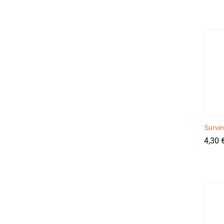
Survev
4,30
4,30