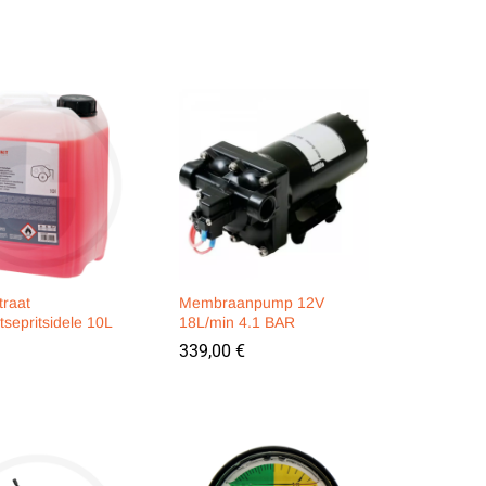
traat
Membraanpump 12V
tsepritsidele 10L
18L/min 4.1 BAR
339,00
339,00
€
€