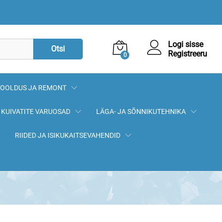
Logi sisse
Otsi
Registreeru
0
OOLDUS JA REMONT
KUIVATITE VARUOSAD
LÄGA- JA SÕNNIKUTEHNIKA
RIIDED JA ISIKUKAITSEVAHENDID