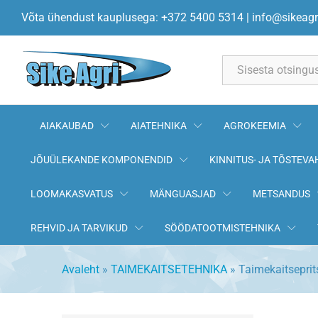
Võta ühendust kauplusega: +372 5400 5314
|
info@sikeagr
All
AIAKAUBAD
AIATEHNIKA
AGROKEEMIA
JÕUÜLEKANDE KOMPONENDID
KINNITUS- JA TÕSTEVA
LOOMAKASVATUS
MÄNGUASJAD
METSANDUS
REHVID JA TARVIKUD
SÖÖDATOOTMISTEHNIKA
Avaleht
»
TAIMEKAITSETEHNIKA
»
Taimekaitsepri