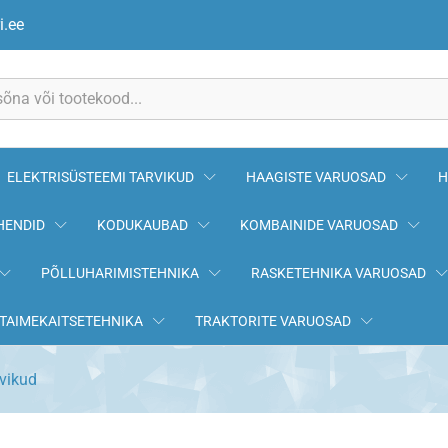
i.ee
ELEKTRISÜSTEEMI TARVIKUD
HAAGISTE VARUOSAD
H
HENDID
KODUKAUBAD
KOMBAINIDE VARUOSAD
PÕLLUHARIMISTEHNIKA
RASKETEHNIKA VARUOSAD
TAIMEKAITSETEHNIKA
TRAKTORITE VARUOSAD
rvikud