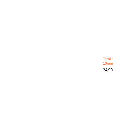
Taral
10mm
24,9
24,9