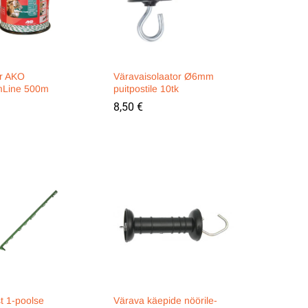
r AKO
Väravaisolaator Ø6mm
mLine 500m
puitpostile 10tk
8,50
8,50
€
€
t 1-poolse
Värava käepide nöörile-