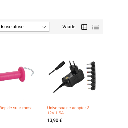
dsuse alusel
Vaade
äepide suur roosa
Universaalne adapter 3-
12V 1.5A
13,90
13,90
€
€