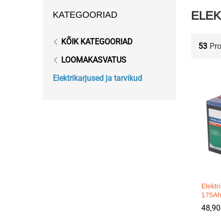
ELEK
KATEGOORIAD
KÕIK KATEGOORIAD
53
Pr
LOOMAKASVATUS
Elektrikarjused ja tarvikud
Elektr
175A
48,9
48,9