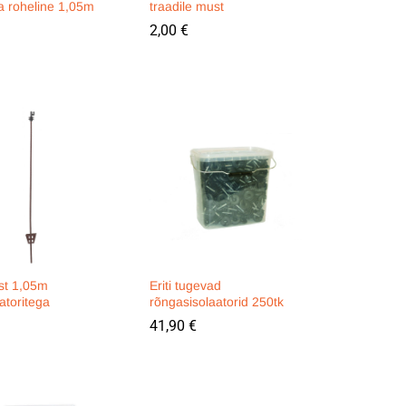
a roheline 1,05m
traadile must
2,00
2,00
€
€
st 1,05m
Eriti tugevad
aatoritega
rõngasisolaatorid 250tk
41,90
41,90
€
€