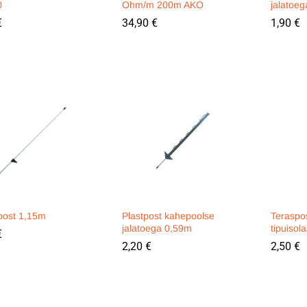
0
Ohm/m 200m AKO
jalatoeg
€
€
34,90
34,90
€
€
1,90
1,90
€
€
rpost 1,15m
Plastpost kahepoolse
Teraspo
jalatoega 0,59m
tipuisol
€
€
2,20
2,20
€
€
2,50
2,50
€
€