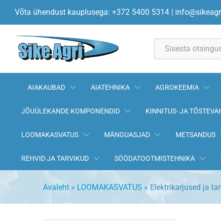
Võta ühendust kauplusega: +372 5400 5314
|
info@sikeagr
All
AIAKAUBAD
AIATEHNIKA
AGROKEEMIA
JÕUÜLEKANDE KOMPONENDID
KINNITUS- JA TÕSTEVA
LOOMAKASVATUS
MÄNGUASJAD
METSANDUS
REHVID JA TARVIKUD
SÖÖDATOOTMISTEHNIKA
Avaleht
»
LOOMAKASVATUS
»
Elektrikarjused ja ta