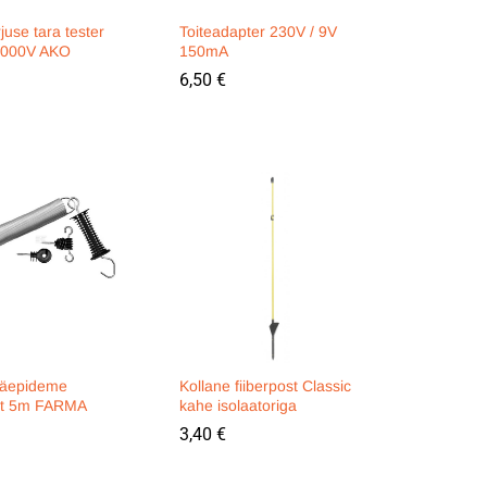
rjuse tara tester
Toiteadapter 230V / 9V
0000V AKO
150mA
6,50
6,50
€
€
käepideme
Kollane fiiberpost Classic
kt 5m FARMA
kahe isolaatoriga
3,40
3,40
€
€