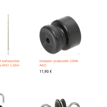
st kahepoolse
Isolaator puitpostile 100tk
ga AKO 1,56m
AKO
11,90
11,90
€
€