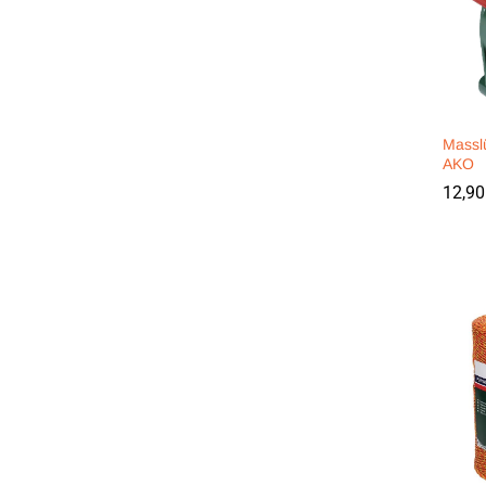
Masslü
AKO
12,9
12,9