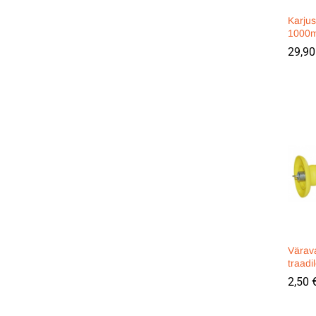
Karjus
1000
29,9
29,9
Värava
traadi
2,50
2,50