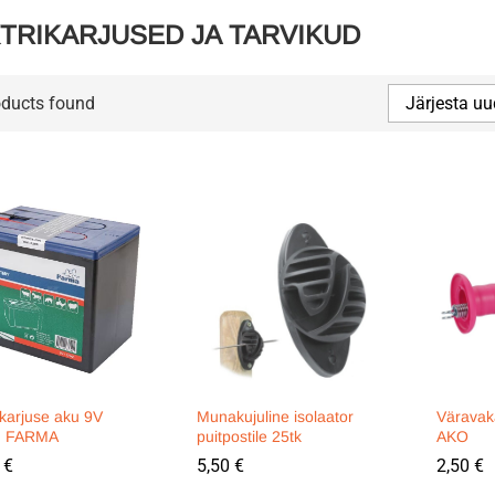
TRIKARJUSED JA TARVIKUD
oducts found
Järjesta uu
ikarjuse aku 9V
Munakujuline isolaator
Väravak
h FARMA
puitpostile 25tk
AKO
0
0
€
€
5,50
5,50
€
€
2,50
2,50
€
€