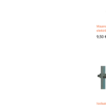
Maand
elektr
9,50
9,50
Isolaa