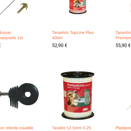
usvai
Taranöör TopLine Plus
Taranöö
ikarjusele 1m
400m
Premiu
€
€
52,90
52,90
€
€
55,90
55,90
€
€
tor nöörile-traadile
Taralint 12,5mm 0,25
Plastpos