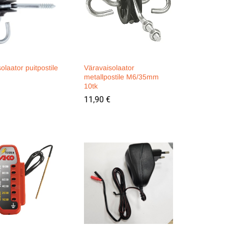
olaator puitpostile
Väravaisolaator
metallpostile M6/35mm
10tk
11,90
11,90
€
€