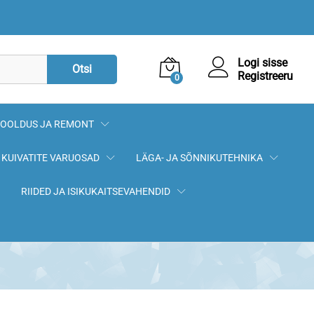
Logi sisse
Otsi
Registreeru
0
OOLDUS JA REMONT
KUIVATITE VARUOSAD
LÄGA- JA SÕNNIKUTEHNIKA
RIIDED JA ISIKUKAITSEVAHENDID