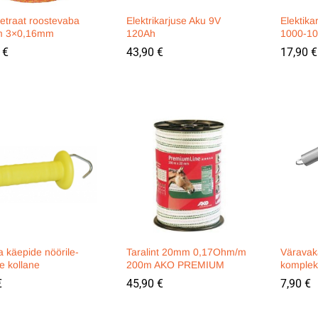
etraat roostevaba
Elektrikarjuse Aku 9V
Elektika
m 3×0,16mm
120Ah
1000-1
0
0
€
€
43,90
43,90
€
€
17,90
17,90
€
€
 käepide nöörile-
Taralint 20mm 0,17Ohm/m
Värava
le kollane
200m AKO PREMIUM
komple
€
€
45,90
45,90
€
€
7,90
7,90
€
€