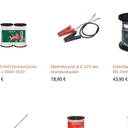
int AKO EconomyLine
Elektrikarjuse & 6-12V aku
Elektrik
 x 200m DUO
ühenduskaabel
Ø1.2mm
0
0
€
€
18,90
18,90
€
€
43,90
43,90
€
€