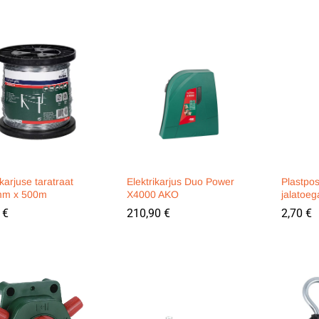
ikarjuse taratraat
Elektrikarjus Duo Power
Plastpo
mm x 500m
X4000 AKO
jalatoe
0
0
€
€
210,90
210,90
€
€
2,70
2,70
€
€