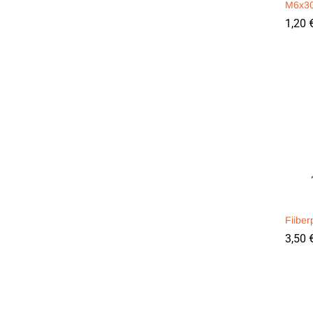
M6x3
1,20
1,20
Fiibe
3,50
3,50