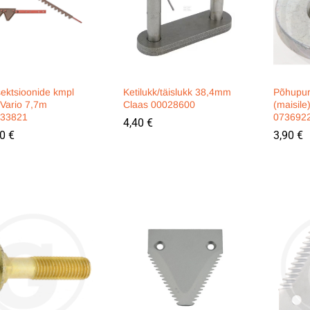
sektsioonide kmpl
Ketilukk/täislukk 38,4mm
Põhupuru
 Vario 7,7m
Claas 00028600
(maisile
33821
073692
4,40
4,40
€
€
00
00
€
€
3,90
3,90
€
€