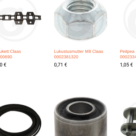
ukett Claas
Lukustusmutter M8 Claas
Peitpea
00690
0002381320
000233
80
80
€
€
0,71
0,71
€
€
1,05
1,05
€
€