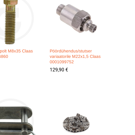
 polt M8x35 Claas
Pöördühendus/stutser
4860
variaatorile M22x1,5 Claas
0001099752
129,90
129,90
€
€