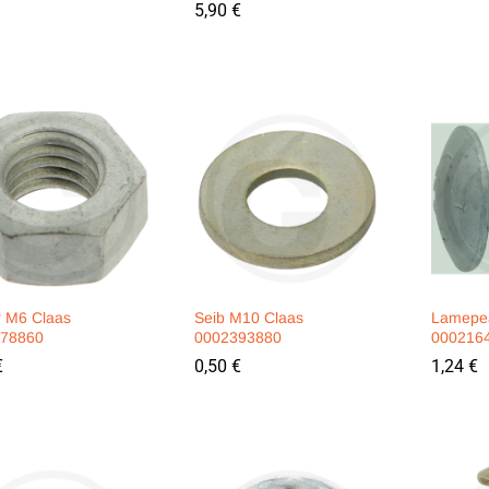
5,90
5,90
€
€
r M6 Claas
Seib M10 Claas
Lamepea
78860
0002393880
000216
€
€
0,50
0,50
€
€
1,24
1,24
€
€