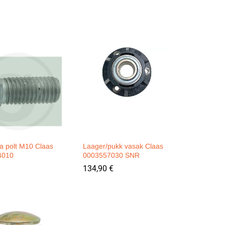
 polt M10 Claas
Laager/pukk vasak Claas
4010
0003557030 SNR
134,90
134,90
€
€