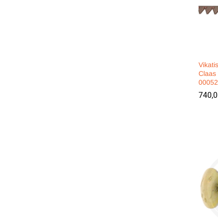
Vikati
Claas
00052
740,
740,