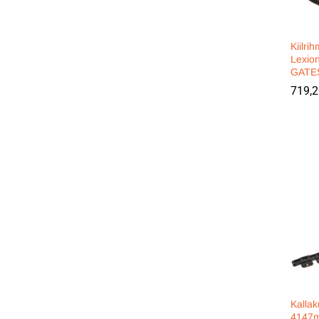
Kiilri
Lexio
GATE
719,
719,
Kallak
4147