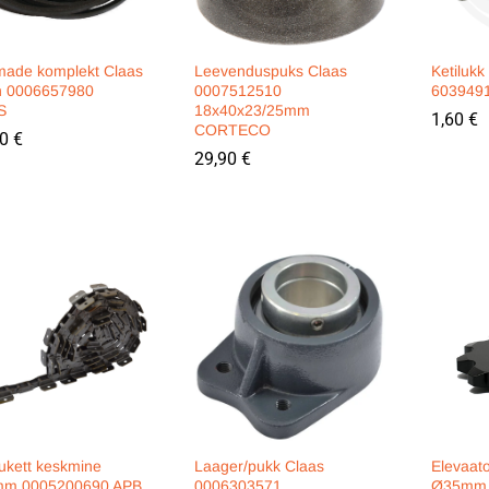
hmade komplekt Claas
Leevenduspuks Claas
Ketiluk
n 0006657980
0007512510
603949
S
18x40x23/25mm
1,60
1,60
€
€
CORTECO
20
20
€
€
29,90
29,90
€
€
ukett keskmine
Laager/pukk Claas
Elevaato
mm 0005200690 APB
0006303571
Ø35mm 