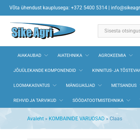
Võta ühendust kauplusega: +372 5400 5314
|
info@sikeagr
All
AIAKAUBAD
AIATEHNIKA
AGROKEEMIA
JÕUÜLEKANDE KOMPONENDID
KINNITUS- JA TÕSTEVA
LOOMAKASVATUS
MÄNGUASJAD
METSANDUS
REHVID JA TARVIKUD
SÖÖDATOOTMISTEHNIKA
Avaleht
»
KOMBAINIDE VARUOSAD
»
Claas