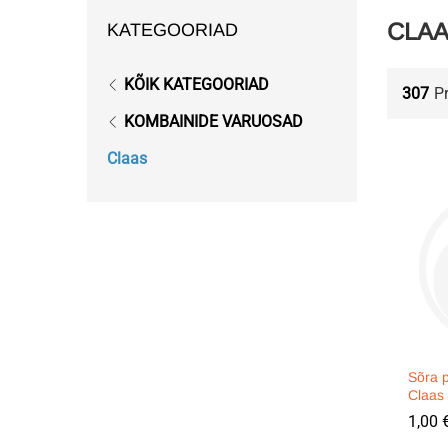
CLA
KATEGOORIAD
KÕIK KATEGOORIAD
307
P
KOMBAINIDE VARUOSAD
Claas
Sõra 
Claas
1,00
1,00