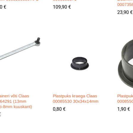
000735
90
90
€
€
109,90
109,90
€
€
23,90
23,90
€
€
neri võti Claas
Plastpuks kraega Claas
Plastpu
364291 (13mm
00085530 30x34x14mm
000855
õti-8mm kuuskant)
0,80
0,80
€
€
1,90
1,90
€
€
€
€