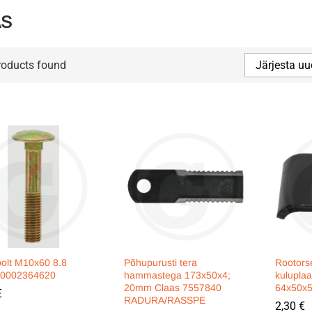
AS
roducts found
Järjesta uu
polt M10x60 8.8
Põhupurusti tera
Rootors
 0002364620
hammastega 173x50x4;
kulupla
20mm Claas 7557840
64x50x
€
€
RADURA/RASSPE
2,30
2,30
€
€