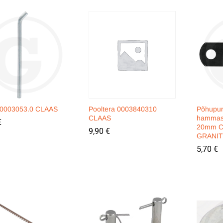
t 0003053.0 CLAAS
Pooltera 0003840310
Põhupuru
CLAAS
hammas
€
€
20mm C
9,90
9,90
€
€
GRANIT
5,70
5,70
€
€