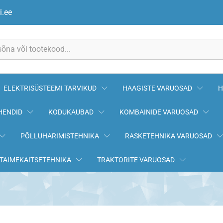
i.ee
ELEKTRISÜSTEEMI TARVIKUD
HAAGISTE VARUOSAD
H
HENDID
KODUKAUBAD
KOMBAINIDE VARUOSAD
PÕLLUHARIMISTEHNIKA
RASKETEHNIKA VARUOSAD
TAIMEKAITSETEHNIKA
TRAKTORITE VARUOSAD