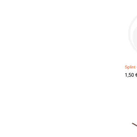
Splin
1,50
1,50