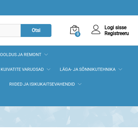
Logi sisse
Otsi
Registreeru
0
OOLDUS JA REMONT
KUIVATITE VARUOSAD
LÄGA- JA SÕNNIKUTEHNIKA
RIIDED JA ISIKUKAITSEVAHENDID