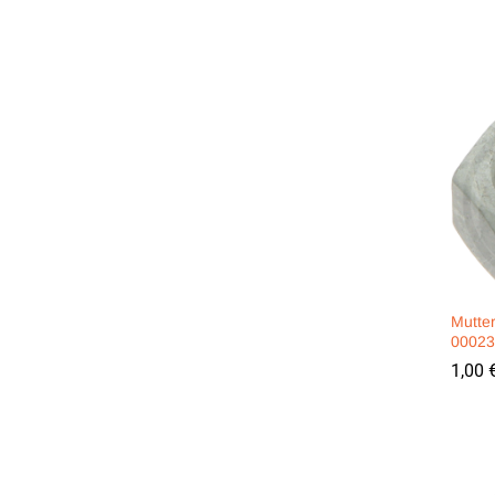
Mutte
00023
1,00
1,00