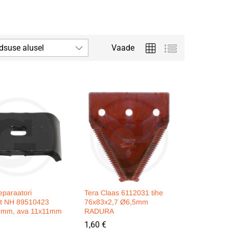
dsuse alusel
Vaade
eparaatori
Tera Claas 6112031 tihe
at NH 89510423
76x83x2,7 Ø6,5mm
5mm, ava 11x11mm
RADURA
1,60
1,60
€
€