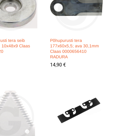
sti tera seib
Põhupurusti tera
) 10x48x9 Claas
177x60x5,5; ava 30,1mm
20
Claas 0000656410
RADURA
14,90
14,90
€
€