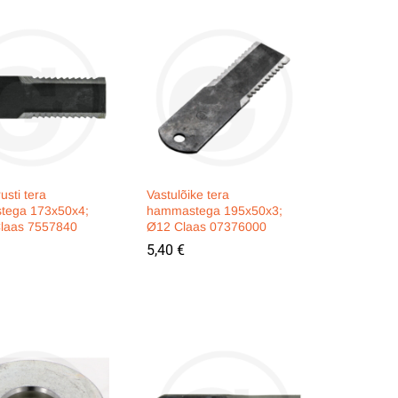
sti tera
Vastulõike tera
tega 173x50x4;
hammastega 195x50x3;
laas 7557840
Ø12 Claas 07376000
5,40
5,40
€
€