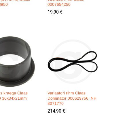
8950
0007654250
19,90
19,90
€
€
ks kraega Claas
Variaatori rihm Claas
0 30x34x21mm
Dominator 000629756, NH
8071770
214,90
214,90
€
€