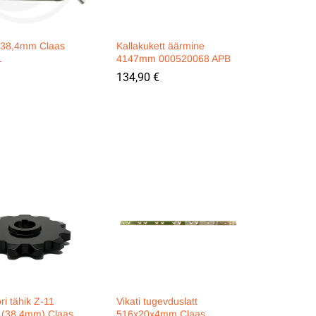
k 38,4mm Claas
Kallakukett äärmine
1
4147mm 000520068 APB
134,90
134,90
€
€
ri tähik Z-11
Vikati tugevduslatt
(38,4mm) Claas
516x20x4mm Claas