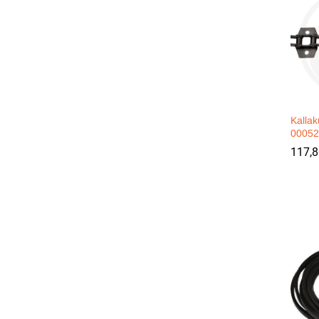
Kallak
00052
117,
117,