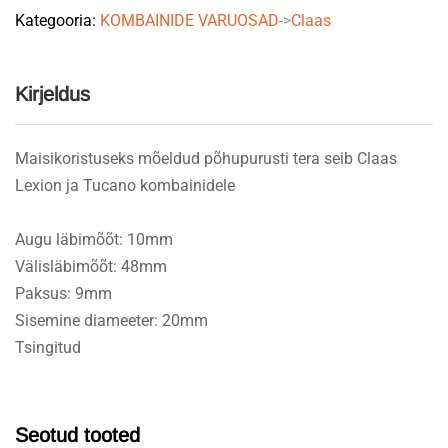
Kategooria:
KOMBAINIDE VARUOSAD
->
Claas
07369220
quantity
Kirjeldus
Maisikoristuseks mõeldud põhupurusti tera seib Claas
Lexion ja Tucano kombainidele
Augu läbimõõt: 10mm
Välisläbimõõt: 48mm
Paksus: 9mm
Sisemine diameeter: 20mm
Tsingitud
Seotud tooted