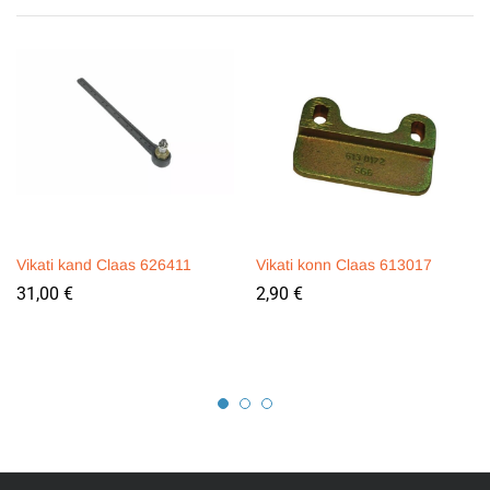
Vikati kand Claas 626411
Vikati konn Claas 613017
31,00
€
2,90
€