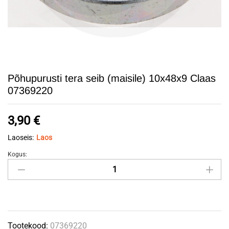
Põhupurusti tera seib (maisile) 10x48x9 Claas
07369220
3,90
€
Laoseis:
Laos
Kogus:
Põhupurusti
tera
seib
(maisile)
10x48x9
Tootekood:
07369220
Claas