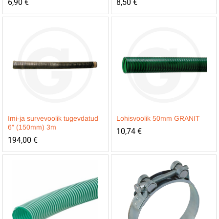
6,90
€
8,50
€
Imi-ja survevoolik tugevdatud
Lohisvoolik 50mm GRANIT
6” (150mm) 3m
10,74
€
194,00
€