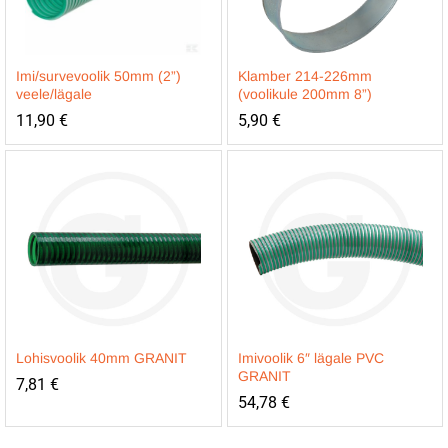
Imi/survevoolik 50mm (2”)
Klamber 214-226mm
veele/lägale
(voolikule 200mm 8”)
11,90
€
5,90
€
Lohisvoolik 40mm GRANIT
Imivoolik 6″ lägale PVC
GRANIT
7,81
€
54,78
€