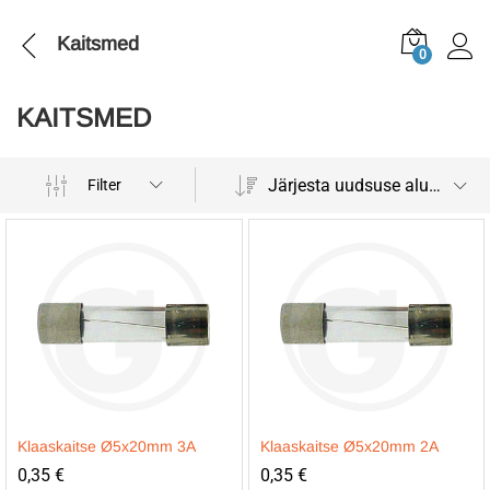
Kaitsmed
0
KAITSMED
Järjesta uudsuse alusel
Filter
Klaaskaitse Ø5x20mm 3A
Klaaskaitse Ø5x20mm 2A
0,35
€
0,35
€