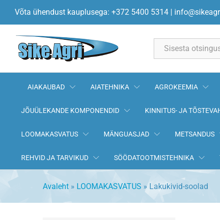
Võta ühendust kauplusega: +372 5400 5314
|
info@sikeagr
All
AIAKAUBAD
AIATEHNIKA
AGROKEEMIA
JÕUÜLEKANDE KOMPONENDID
KINNITUS- JA TÕSTEVA
LOOMAKASVATUS
MÄNGUASJAD
METSANDUS
REHVID JA TARVIKUD
SÖÖDATOOTMISTEHNIKA
Avaleht
»
LOOMAKASVATUS
»
Lakukivid-soolad