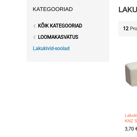
LAKU
KATEGOORIAD
KÕIK KATEGOORIAD
12
Pr
LOOMAKASVATUS
Lakukivid-soolad
Lakuki
KNZ S
3,70
3,70