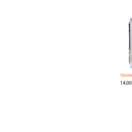
Sööda
14,0
14,0