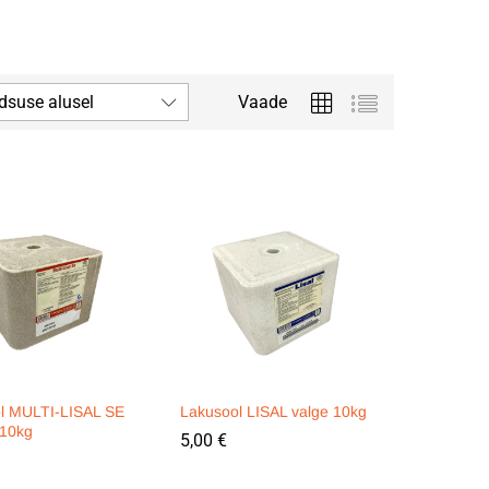
dsuse alusel
Vaade
l MULTI-LISAL SE
Lakusool LISAL valge 10kg
10kg
5,00
5,00
€
€