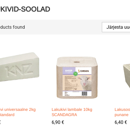
KIVID-SOOLAD
oducts found
Järjesta uu
vi universaalne 2kg
Lakukivi lambale 10kg
Lakusoo
tandard
SCANDAGRA
punane 
€
€
6,90
6,90
€
€
6,40
6,40
€
€