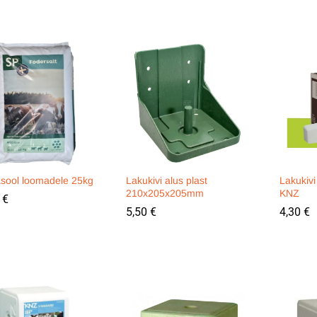
sool loomadele 25kg
Lakukivi alus plast
Lakukivi
210x205x205mm
KNZ
0
0
€
€
5,50
5,50
€
€
4,30
4,30
€
€