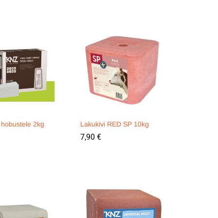
 hobustele 2kg
Lakukivi RED SP 10kg
7,90
7,90
€
€