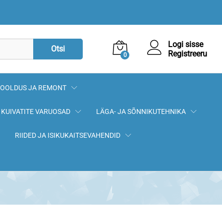
Logi sisse
Otsi
Registreeru
0
OOLDUS JA REMONT
KUIVATITE VARUOSAD
LÄGA- JA SÕNNIKUTEHNIKA
RIIDED JA ISIKUKAITSEVAHENDID