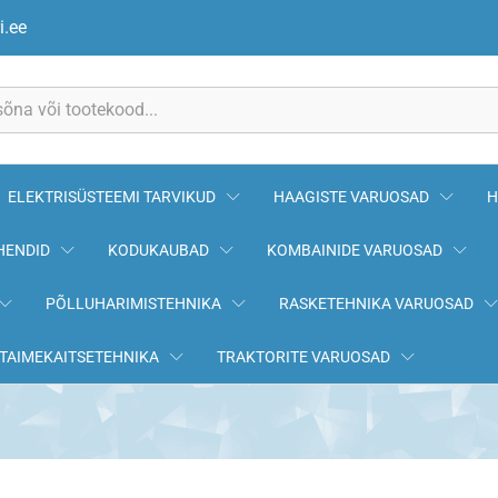
i.ee
ELEKTRISÜSTEEMI TARVIKUD
HAAGISTE VARUOSAD
H
HENDID
KODUKAUBAD
KOMBAINIDE VARUOSAD
PÕLLUHARIMISTEHNIKA
RASKETEHNIKA VARUOSAD
TAIMEKAITSETEHNIKA
TRAKTORITE VARUOSAD