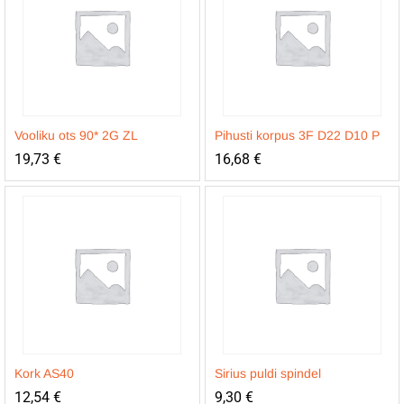
Vooliku ots 90* 2G ZL
Pihusti korpus 3F D22 D10 P
19,73
€
16,68
€
Kork AS40
Sirius puldi spindel
12,54
€
9,30
€