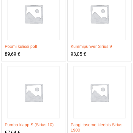
Poomi kulissi polt
Kummipuhver Sirius 9
89,69
€
93,05
€
Pumba klapp S (Sirius 10)
Paagi taseme kleebis Sirius
1900
67,64
€