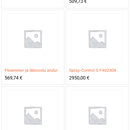
509,73
€
Flowmeter ja läbivoolu andur
Spray-Control S F402309
569,74
€
2950,00
€