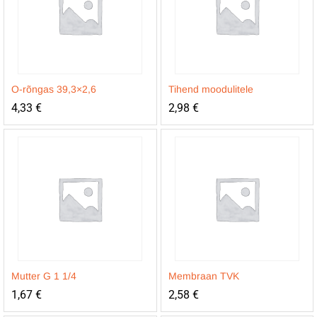
O-rõngas 39,3×2,6
Tihend moodulitele
4,33
€
2,98
€
Mutter G 1 1/4
Membraan TVK
1,67
€
2,58
€