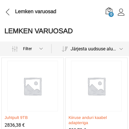
Lemken varuosad
0
LEMKEN VARUOSAD
Järjesta uudsuse alusel
Filter
Juhtpult 9TB
Kiiruse anduri kaabel
adapteriga
2836,38
€