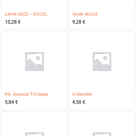
Liitmik AD22 – D1/2ZL
Voolik di12x3
10,28
€
9,28
€
Pih. korpuse T/V klapp
U-klamber
5,84
€
4,50
€