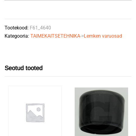
ülemine
moodul
mootoriga
Tootekood:
F61_4640
quantity
Kategooria:
TAIMEKAITSETEHNIKA
->
Lemken varuosad
Seotud tooted