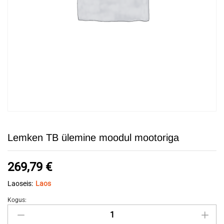
Lemken TB ülemine moodul mootoriga
269,79
€
Laoseis:
Laos
Kogus:
Lemken
TB