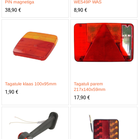
PIN magnetiga
WE549P WAŚ
38,90
€
8,90
€
Tagatule klaas 100x95mm
Tagatuli parem
217x140x59mm
1,90
€
17,90
€