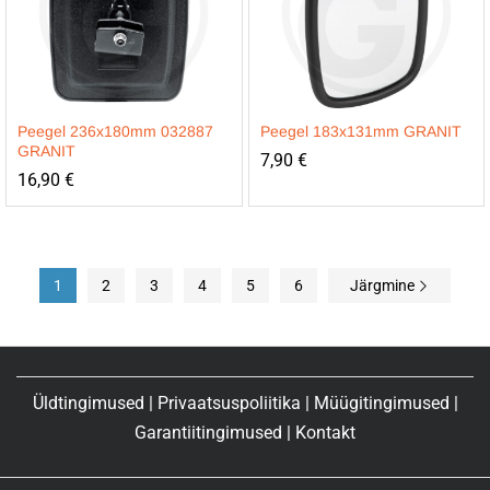
Peegel 236x180mm 032887
Peegel 183x131mm GRANIT
GRANIT
7,90
€
16,90
€
1
2
3
4
5
6
Järgmine
Üldtingimused
|
Privaatsuspoliitika
|
Müügitingimused
|
Garantiitingimused
|
Kontakt