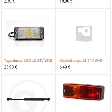
2,30
€
18,90
€
Tagurdustuli LED 12-24V WAŚ
Küljetuli valge 12-24V WAŚ
23,90
€
6,40
€