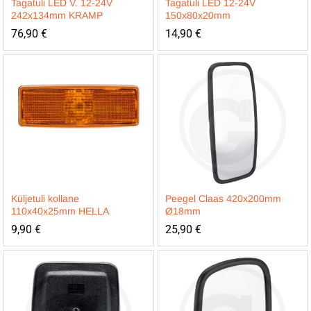
Tagatuli LED V. 12-24V
Tagatuli LED 12-24V
242x134mm KRAMP
150x80x20mm
76,90
€
14,90
€
Küljetuli kollane
Peegel Claas 420x200mm
110x40x25mm HELLA
Ø18mm
9,90
€
25,90
€