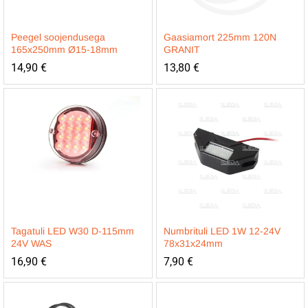
Peegel soojendusega
Gaasiamort 225mm 120N
165x250mm Ø15-18mm
GRANIT
14,90
€
13,80
€
Tagatuli LED W30 D-115mm
Numbrituli LED 1W 12-24V
24V WAS
78x31x24mm
16,90
€
7,90
€