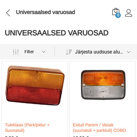
Universaalsed varuosad
0
UNIVERSAALSED VARUOSAD
Järjesta uudsuse alusel
Filter
Tuleklaas (Park/pidur +
Esituli Parem / Vasak
Suunatuli)
(suunatuli + parktuli) COBO