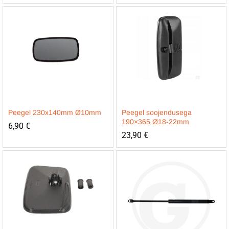
Peegel 230x140mm Ø10mm
Peegel soojendusega
190×365 Ø18-22mm
6,90
€
23,90
€