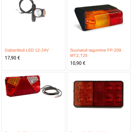
Gabariittuli LED 12-24V
Suunatuli tagumine FP-209
MTZ,T25
17,90
€
10,90
€