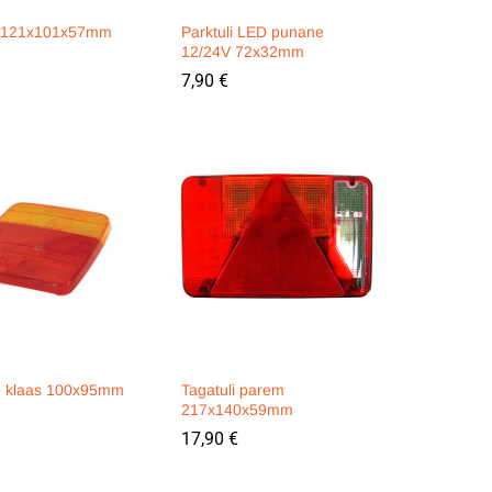
i 121x101x57mm
Parktuli LED punane
12/24V 72x32mm
7,90
7,90
€
€
e klaas 100x95mm
Tagatuli parem
217x140x59mm
17,90
17,90
€
€