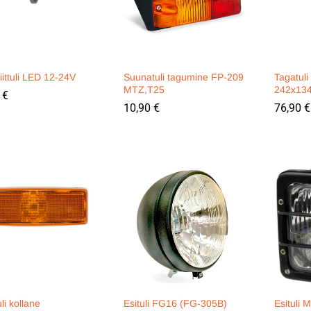
ittuli LED 12-24V
Suunatuli tagumine FP-209
Tagatul
MTZ,T25
242x13
0
0
€
€
10,90
10,90
€
€
76,90
76,90
€
€
uli kollane
Esituli FG16 (FG-305B)
Esituli 