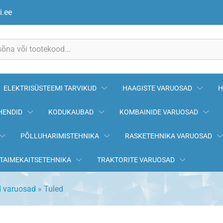
i.ee
ELEKTRISÜSTEEMI TARVIKUD
HAAGISTE VARUOSAD
H
HENDID
KODUKAUBAD
KOMBAINIDE VARUOSAD
PÕLLUHARIMISTEHNIKA
RASKETEHNIKA VARUOSAD
TAIMEKAITSETEHNIKA
TRAKTORITE VARUOSAD
d varuosad
»
Tuled