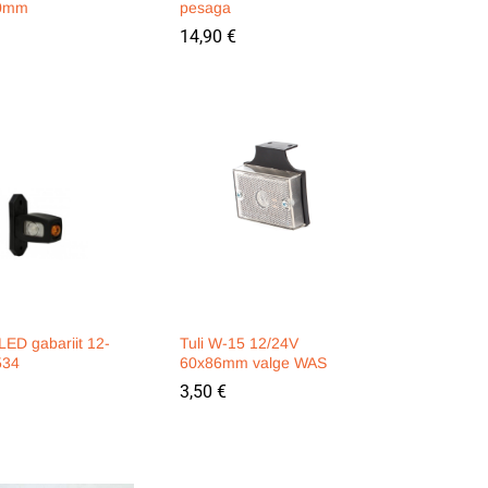
0mm
pesaga
14,90
14,90
€
€
 LED gabariit 12-
Tuli W-15 12/24V
534
60x86mm valge WAS
3,50
3,50
€
€