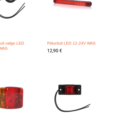
tuli valge LED
Pidurituli LED 12-24V WAS
 WAS
12,90
12,90
€
€