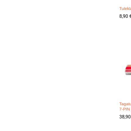
Tulek
8,90
8,90
Tagat
7-PIN
38,9
38,9