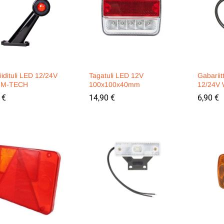
idituli LED 12/24V
Tagatuli LED 12V
Gabariit
 M-TECH
100x100x40mm
12/24V
0
0
€
€
14,90
14,90
€
€
6,90
6,90
€
€