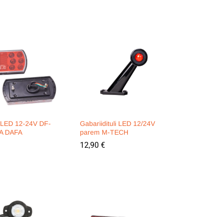
i LED 12-24V DF-
Gabariidituli LED 12/24V
A DAFA
parem M-TECH
12,90
12,90
€
€