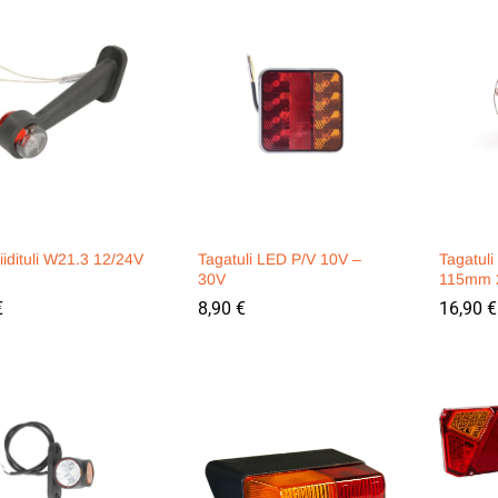
idituli W21.3 12/24V
Tagatuli LED P/V 10V –
Tagatul
30V
115mm 
€
€
8,90
8,90
€
€
16,90
16,90
€
€