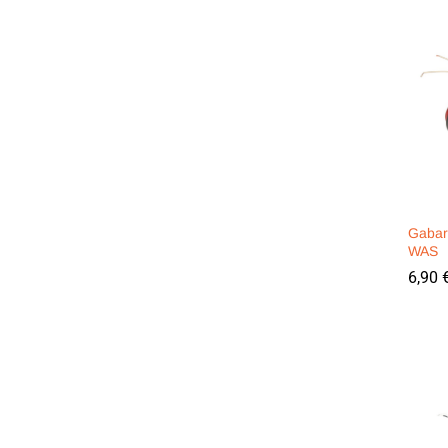
Gabari
WAS
6,90
6,90