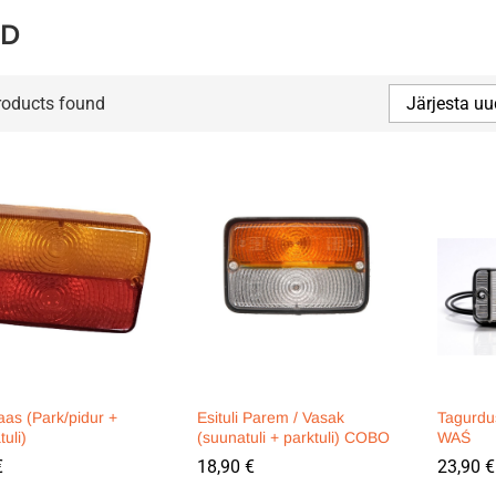
ED
roducts found
Järjesta uu
aas (Park/pidur +
Esituli Parem / Vasak
Tagurdu
uli)
(suunatuli + parktuli) COBO
WAŚ
€
€
18,90
18,90
€
€
23,90
23,90
€
€