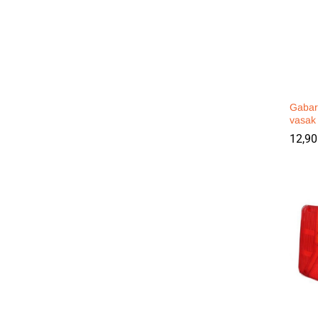
Gabari
vasak
12,9
12,9