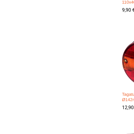
110x
9,90
9,90
Tagat
Ø142
12,9
12,9