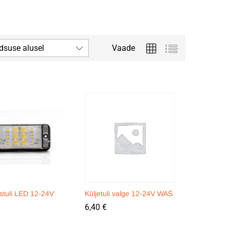
dsuse alusel
Vaade
stuli LED 12-24V
Küljetuli valge 12-24V WAŚ
6,40
6,40
€
€