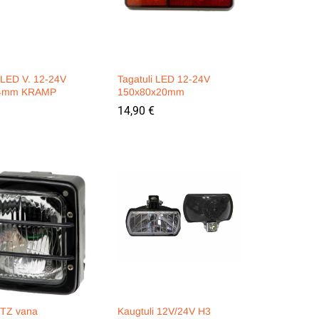
i LED V. 12-24V
Tagatuli LED 12-24V
4mm KRAMP
150x80x20mm
14,90
14,90
€
€
MTZ vana
Kaugtuli 12V/24V H3