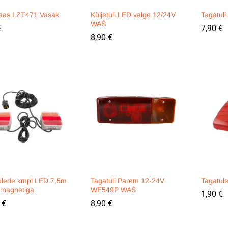
laas LZT471 Vasak
Küljetuli LED valge 12/24V
Tagatul
WAŚ
€
€
7,90
7,90
€
€
8,90
8,90
€
€
ulede kmpl LED 7,5m
Tagatuli Parem 12-24V
Tagatul
 magnetiga
WE549P WAŚ
1,90
1,90
€
€
0
0
€
€
8,90
8,90
€
€