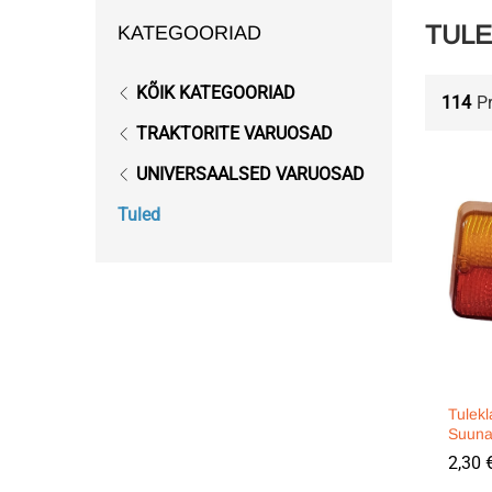
TUL
KATEGOORIAD
KÕIK KATEGOORIAD
114
P
TRAKTORITE VARUOSAD
UNIVERSAALSED VARUOSAD
Tuled
Tulekl
Suunat
2,30
2,30