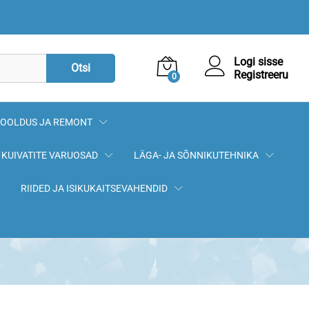
Logi sisse
Otsi
Registreeru
0
OOLDUS JA REMONT
KUIVATITE VARUOSAD
LÄGA- JA SÕNNIKUTEHNIKA
RIIDED JA ISIKUKAITSEVAHENDID