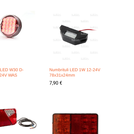
i LED W30 D-
Numbrituli LED 1W 12-24V
24V WAS
78x31x24mm
7,90
7,90
€
€