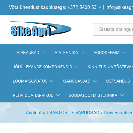
Võta ühendust kauplusega: +372 5400 5314
|
info@sikeagr
All
AIAKAUBAD
AIATEHNIKA
AGROKEEMIA
JÕUÜLEKANDE KOMPONENDID
KINNITUS- JA TÕSTEVA
LOOMAKASVATUS
MÄNGUASJAD
METSANDUS
REHVID JA TARVIKUD
SÖÖDATOOTMISTEHNIKA
Avaleht
»
TRAKTORITE VARUOSAD
»
Universaalse