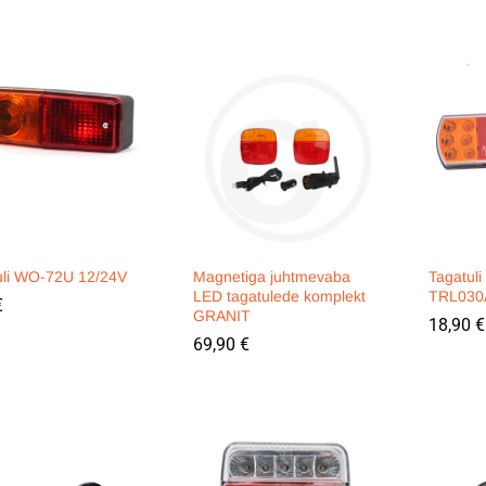
uli WO-72U 12/24V
Magnetiga juhtmevaba
Tagatul
LED tagatulede komplekt
TRL030
€
€
GRANIT
18,90
18,90
€
€
69,90
69,90
€
€