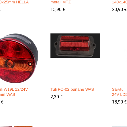
40x25mm HELLA
metall MTZ
140x14
€
€
15,90
15,90
€
€
23,90
23,90
€
€
uli W19L 12/24V
Tuli PO-02 punane WAS
Sarvtuli
mm WAS
24V LD
2,30
2,30
€
€
0
0
€
€
18,90
18,90
€
€