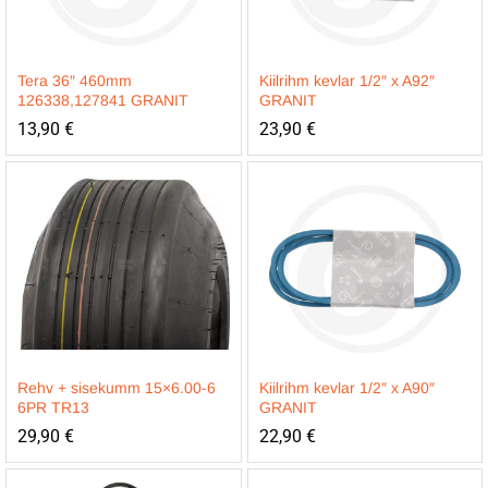
Tera 36″ 460mm
Kiilrihm kevlar 1/2″ x A92″
126338,127841 GRANIT
GRANIT
13,90
€
23,90
€
Rehv + sisekumm 15×6.00-6
Kiilrihm kevlar 1/2″ x A90″
6PR TR13
GRANIT
29,90
€
22,90
€