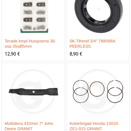
Terade kmpl Husqvarna 36-
SK-Tihend 3/4″ 788088A
osa 35xØ5mm
PEERLESS
12,90
€
8,90
€
Multsitera 432mm 7* John
Kolvirõngad Honda 13010-
Deere GRANIT
ZE1-023 GRANIT