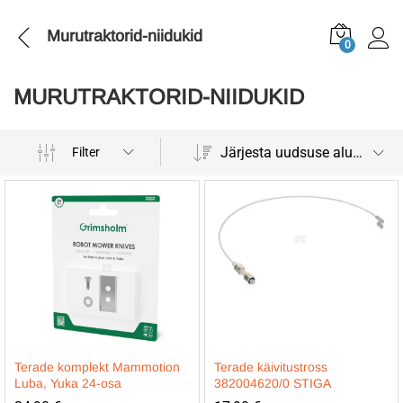
Murutraktorid-niidukid
0
MURUTRAKTORID-NIIDUKID
Järjesta uudsuse alusel
Filter
Terade komplekt Mammotion
Terade käivitustross
Luba, Yuka 24-osa
382004620/0 STIGA