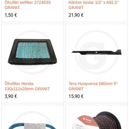
Õhufiltri eelfilter 272403S
Kiilrihm kevlar 1/2″ x A92,5″
GRANIT
GRANIT
1,50
€
21,90
€
Õhufilter Honda
Tera Husqvarna 580mm 5*
130x112x20mm GRANIT
GRANIT
3,90
€
15,90
€