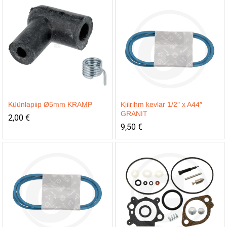
Küünlapiip Ø5mm KRAMP
Kiilrihm kevlar 1/2″ x A44″
GRANIT
2,00
€
9,50
€