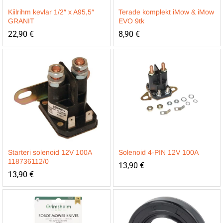
Kiilrihm kevlar 1/2″ x A95,5″
Terade komplekt iMow & iMow
GRANIT
EVO 9tk
22,90
€
8,90
€
Starteri solenoid 12V 100A
Solenoid 4-PIN 12V 100A
118736112/0
13,90
€
13,90
€