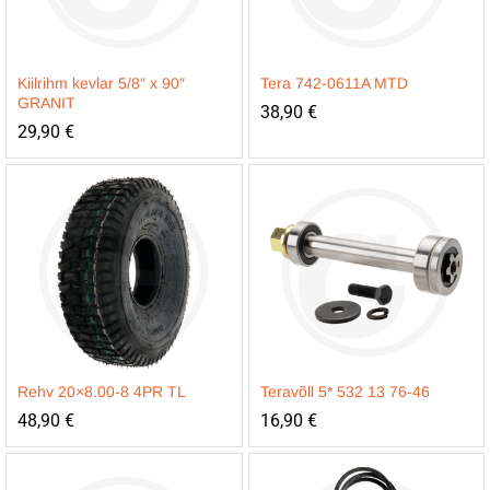
Kiilrihm kevlar 5/8″ x 90″
Tera 742-0611A MTD
GRANIT
38,90
€
29,90
€
Rehv 20×8.00-8 4PR TL
Teravõll 5* 532 13 76-46
48,90
€
16,90
€