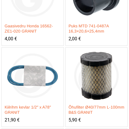
Gaasivedru Honda 16562-
Puks MTD 741-0487A
ZE1-020 GRANIT
16,3×20,6×25,4mm
4,00
€
2,00
€
Kiilrihm kevlar 1/2″ x A78″
Õhufilter Ø40/77mm L-100mm
GRANIT
B&S GRANIT
21,90
€
5,90
€