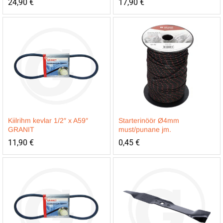
24,90
€
17,90
€
Kiilrihm kevlar 1/2″ x A59″
Starterinöör Ø4mm
GRANIT
must/punane jm.
11,90
€
0,45
€