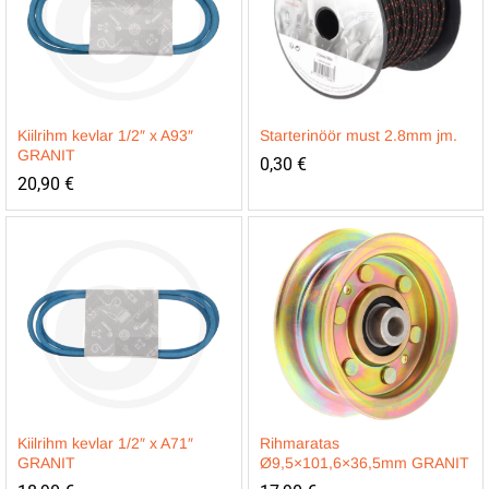
Kiilrihm kevlar 1/2″ x A93″
Starterinöör must 2.8mm jm.
GRANIT
0,30
€
20,90
€
Kiilrihm kevlar 1/2″ x A71″
Rihmaratas
GRANIT
Ø9,5×101,6×36,5mm GRANIT