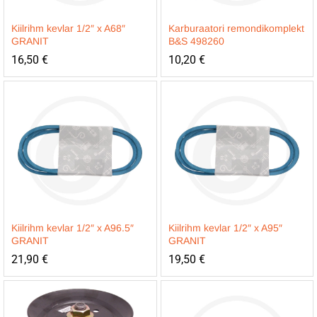
Kiilrihm kevlar 1/2″ x A68″
Karburaatori remondikomplekt
GRANIT
B&S 498260
16,50
€
10,20
€
Kiilrihm kevlar 1/2″ x A96.5″
Kiilrihm kevlar 1/2″ x A95″
GRANIT
GRANIT
21,90
€
19,50
€