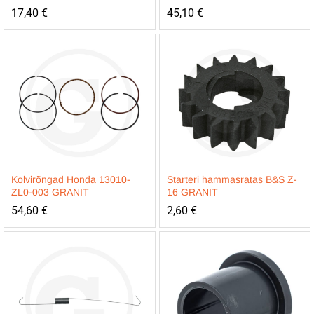
17,40
€
45,10
€
Kolvirõngad Honda 13010-
Starteri hammasratas B&S Z-
ZL0-003 GRANIT
16 GRANIT
54,60
€
2,60
€