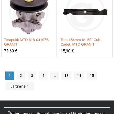
Terapukk MTD 618-04197B
Tera 454mm 6*, 50” Cub
GRANIT
Cadet, MTD GRANIT
78,60
€
15,90
€
1
2
3
4
…
13
14
15
Järgmine
Üldtingimused
|
Privaatsuspoliitika
|
Müügitingimused
|