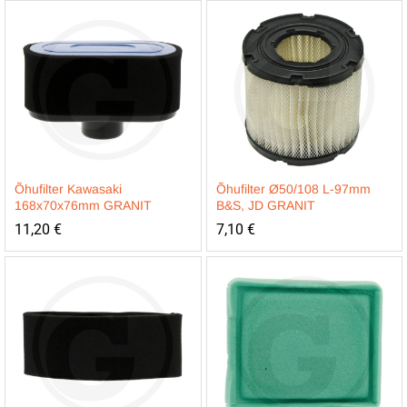
Õhufilter Kawasaki
Õhufilter Ø50/108 L-97mm
168x70x76mm GRANIT
B&S, JD GRANIT
11,20
€
7,10
€