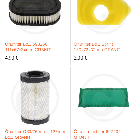
Õhufilter B&S 593260
Õhufilter B&S Sprint
111x67x34mm GRANIT
130x73x32mm GRANIT
4,90
€
2,00
€
Õhufilter Ø39/76mm L-126mm
Õhufiltri eelfilter 697292
B&S GRANIT
GRANIT