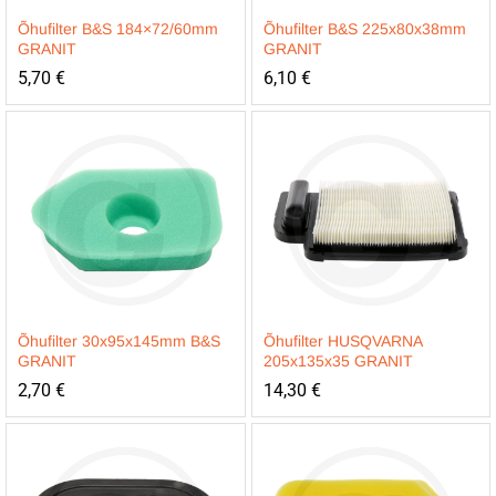
Õhufilter B&S 184×72/60mm
Õhufilter B&S 225x80x38mm
GRANIT
GRANIT
5,70
€
6,10
€
Õhufilter 30x95x145mm B&S
Õhufilter HUSQVARNA
GRANIT
205x135x35 GRANIT
2,70
€
14,30
€