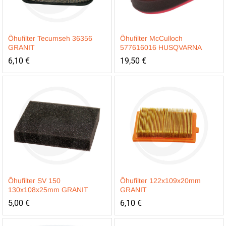
Õhufilter Tecumseh 36356
Õhufilter McCulloch
GRANIT
577616016 HUSQVARNA
6,10
€
19,50
€
Õhufilter SV 150
Õhufilter 122x109x20mm
130x108x25mm GRANIT
GRANIT
5,00
€
6,10
€