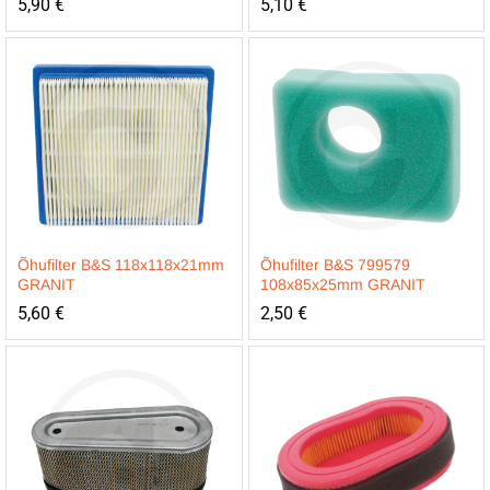
5,90
€
5,10
€
Õhufilter B&S 118x118x21mm
Õhufilter B&S 799579
GRANIT
108x85x25mm GRANIT
5,60
€
2,50
€