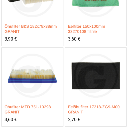
Õhufilter B&S 182x78x38mm
Eelfilter 150x100mm
GRANIT
33270108 filtrile
3,90
€
3,60
€
Õhufilter MTD 751-10298
Eelõhufilter 17218-ZG9-M00
GRANIT
GRANIT
3,60
€
2,70
€