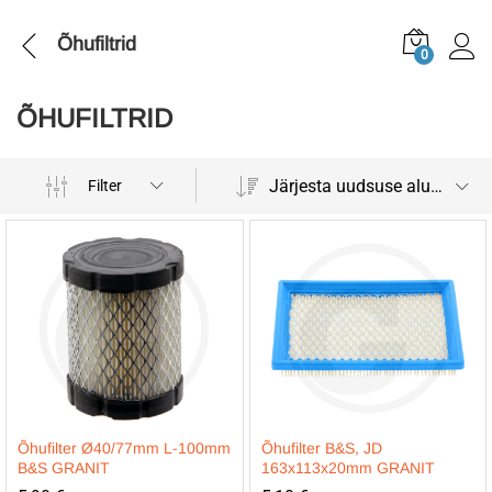
Õhufiltrid
0
ÕHUFILTRID
Järjesta uudsuse alusel
Filter
Õhufilter Ø40/77mm L-100mm
Õhufilter B&S, JD
B&S GRANIT
163x113x20mm GRANIT