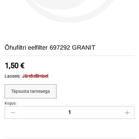
Õhufiltri eelfilter 697292 GRANIT
1,50
€
Laoseis:
Järeltellimisel
Täpsusta tarneaega
Kogus:
Õhufiltri
eelfilter
697292
GRANIT
quantity