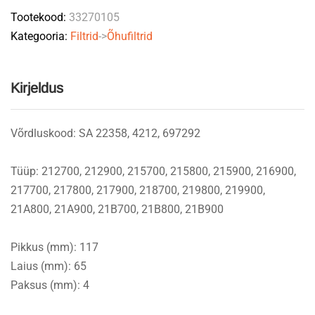
Tootekood:
33270105
Kategooria:
Filtrid
->
Õhufiltrid
Kirjeldus
Võrdluskood: SA 22358, 4212, 697292
Tüüp: 212700, 212900, 215700, 215800, 215900, 216900,
217700, 217800, 217900, 218700, 219800, 219900,
21A800, 21A900, 21B700, 21B800, 21B900
Pikkus (mm): 117
Laius (mm): 65
Paksus (mm): 4