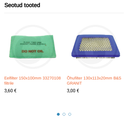
Seotud tooted
Eelfilter 150x100mm 33270108
Õhufilter 130x113x20mm B&S
filtrile
GRANIT
3,60
€
3,00
€