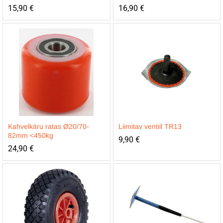
15,90
€
16,90
€
Kahvelkäru ratas Ø20/70-
Liimitav ventiil TR13
82mm <450kg
9,90
€
24,90
€