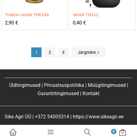
Traktori ventiil TR618A
Ventiil TR412
2,90
€
0,40
€
1
2
3
Järgmine
Üldtingimused
|
Privaatsuspoliitika
|
Müügitingimused
|
Garantiitingimused
|
Kontakt
Sike Agri OÜ | +372 54005314 | https://www.sikeagri.ee
0