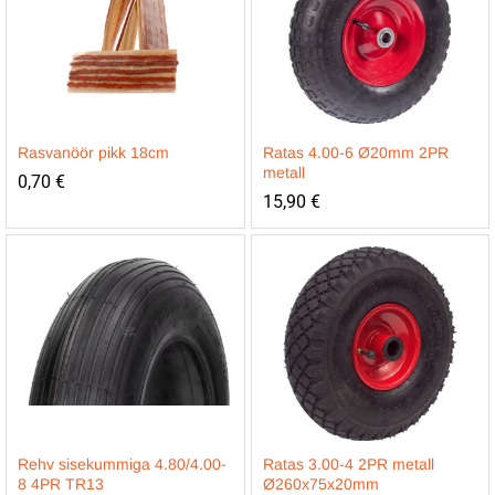
Rasvanöör pikk 18cm
Ratas 4.00-6 Ø20mm 2PR
metall
0,70
€
15,90
€
Rehv sisekummiga 4.80/4.00-
Ratas 3.00-4 2PR metall
8 4PR TR13
Ø260x75x20mm