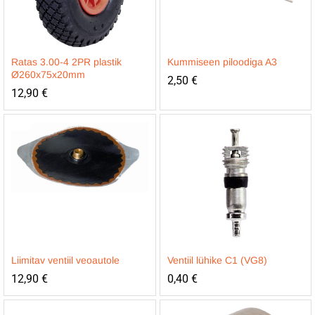
Ratas 3.00-4 2PR plastik
Kummiseen piloodiga A3
Ø260x75x20mm
2,50
€
12,90
€
Liimitav ventiil veoautole
Ventiil lühike C1 (VG8)
12,90
€
0,40
€