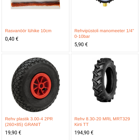
Rasvanöör lühike 10cm
Rehvipüstoli manomeeter 1/4”
0-10bar
0,40
€
5,90
€
Rehv plastik 3.00-4 2PR
Rehv 8.30-20 MRL MRT329
(260×85) GRANIT
Kirti TT
19,90
€
194,90
€