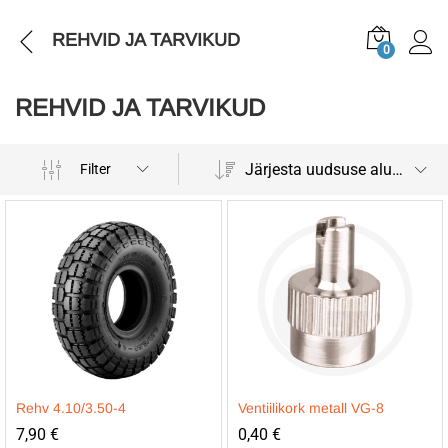
REHVID JA TARVIKUD
0
REHVID JA TARVIKUD
Järjesta uudsuse alusel
Filter
Rehv 4.10/3.50-4
Ventiilikork metall VG-8
7,90
€
0,40
€