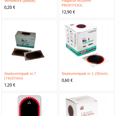
Ventiilikork (plastik)
Paigarull 4x35mm
PROFITOOL
0,20
€
12,90
€
Sisekummipaik nr.7
Sisekummipaik nr 1 (35mm)
(74x37mm)
0,60
€
1,20
€