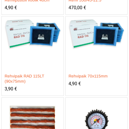
Rehvipüstoli voolik 40cm
Rehv 550/45-22.5
4,90
€
470,00
€
Rehvipaik RAD 115LT
Rehvipaik 70x115mm
(90x75mm)
4,90
€
3,90
€