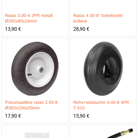
Ratas 3.00-4 2PR metall
Ratas 4.00-8″ torkekindel
Ø260x80x16mm
kollane
13,90
€
28,90
€
Pneumaatiline ratas 3.50-8
Rehv+sisekumm 4.00-6 4PR
Ø360x100x20mm
T-510
17,90
€
15,90
€