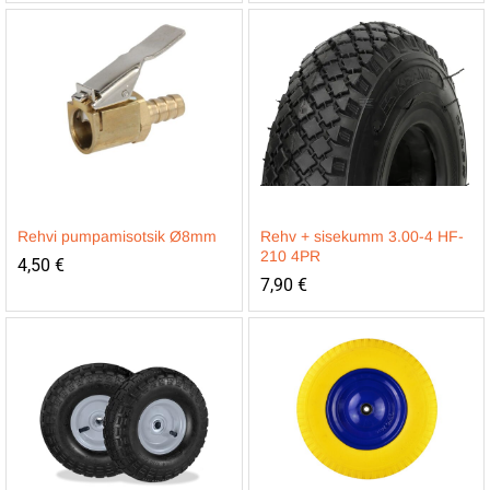
Rehvi pumpamisotsik Ø8mm
Rehv + sisekumm 3.00-4 HF-
210 4PR
4,50
€
7,90
€