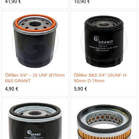
41,90
€
10,90
€
Õlifilter 3/4″ – 16 UNF Ø70mm
Õlifilter B&S 3/4″-16UNF H-
B&S GRANIT
90mm D-76mm
4,90
€
5,90
€