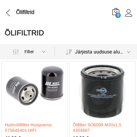
Õlifiltrid
0
ÕLIFILTRID
Järjesta uudsuse alusel
Filter
Hüdroõlifilter Husqvarna
Õlifilter SO6099 M20x1,5
575645401 HIFI
4304687