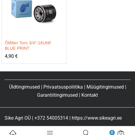
Õlifilter Toro 3/4″-16UNF
BLUE PRINT
4,90
€
Üldtingimused
|
Privaatsuspoliitika
|
Müügitingimused
|
Garantiitingimused
|
Kontakt
Sike Agri OÜ | +372 54005314 | https://www.sikeagri.ee
0