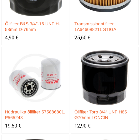
Õlifilter B&S 3/4″-16 UNF H-
Transmissiooni filter
58mm D-76mm
1A646088211 STIGA
4,90
€
25,60
€
Hüdraulika õlifilter 575886801,
Õlifilter Toro 3/4″ UNF H65
P565243
Ø70mm LONCIN
19,50
€
12,90
€