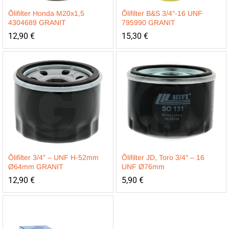
Õlifilter Honda M20x1,5
Õlifilter B&S 3/4″-16 UNF
4304689 GRANIT
795990 GRANIT
12,90
€
15,30
€
Õlifilter 3/4″ – UNF H-52mm
Õlifilter JD, Toro 3/4″ – 16
Ø64mm GRANIT
UNF Ø76mm
12,90
€
5,90
€