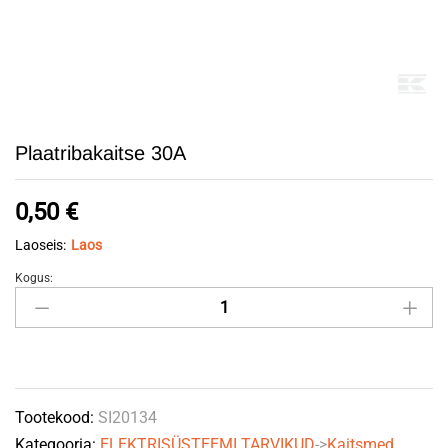
Plaatribakaitse 30A
0,50
€
Laoseis:
Laos
Kogus:
Plaatribakaitse
30A
quantity
Tootekood:
SI20134
Kategooria:
ELEKTRISÜSTEEMI TARVIKUD
->
Kaitsmed