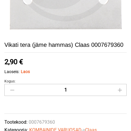
Vikati tera (jäme hammas) Claas 0007679360
2,90
€
Laoseis:
Laos
Kogus:
Vikati
tera
(jäme
hammas)
Claas
Tootekood:
0007679360
0007679360
Kategooria:
KOMBAINIDE VARUOSAD
->
Claas
quantity