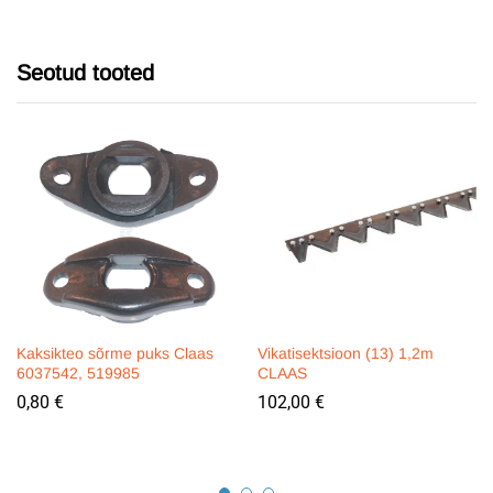
Seotud tooted
Kaksikteo sõrme puks Claas
Vikatisektsioon (13) 1,2m
6037542, 519985
CLAAS
0,80
€
102,00
€