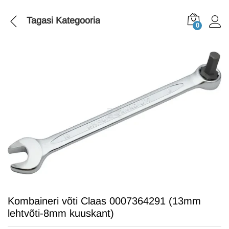
Tagasi
Kategooria
0
Kombaineri võti Claas 0007364291 (13mm
lehtvõti-8mm kuuskant)