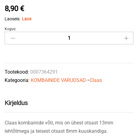
8,90
€
Laoseis:
Laos
Kogus:
Kombaineri
võti
Claas
0007364291
(13mm
Tootekood:
0007364291
lehtvõti-
Kategooria:
KOMBAINIDE VARUOSAD
->
Claas
8mm
kuuskant)
quantity
Kirjeldus
Claas kombainide võti, mis on ühest otsast 13mm
lehtõtmega ja teisest otsast 8mm kuuskandiga.