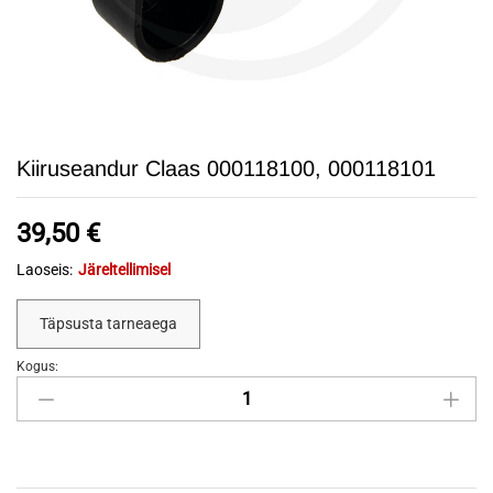
Kiiruseandur Claas 000118100, 000118101
39,50
€
Laoseis:
Järeltellimisel
Täpsusta tarneaega
Kogus:
Kiiruseandur
Claas
000118100,
000118101
quantity