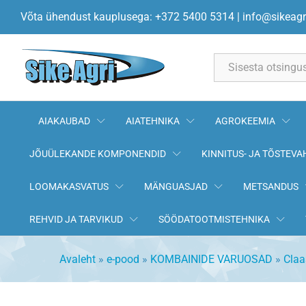
Kallakukett keskmine 4147mm
Võta ühendust kauplusega: +372 5400 5314
|
info@sikeagr
Kirjeldus
All
AIAKAUBAD
AIATEHNIKA
AGROKEEMIA
JÕUÜLEKANDE KOMPONENDID
KINNITUS- JA TÕSTEVA
LOOMAKASVATUS
MÄNGUASJAD
METSANDUS
REHVID JA TARVIKUD
SÖÖDATOOTMISTEHNIKA
Avaleht
»
e-pood
»
KOMBAINIDE VARUOSAD
»
Claa