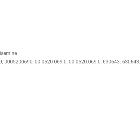
sisemine
9, 0005200690, 00 0520 069 0, 00.0520.069.0, 630643. 63064