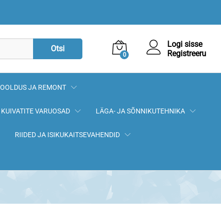
119,90
€
Lisa korvi
Logi sisse
Otsi
Registreeru
0
OOLDUS JA REMONT
KUIVATITE VARUOSAD
LÄGA- JA SÕNNIKUTEHNIKA
RIIDED JA ISIKUKAITSEVAHENDID