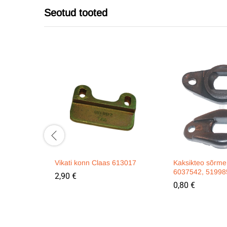
Seotud tooted
Vikati konn Claas 613017
Kaksikteo sõrme
6037542, 51998
2,90
€
0,80
€