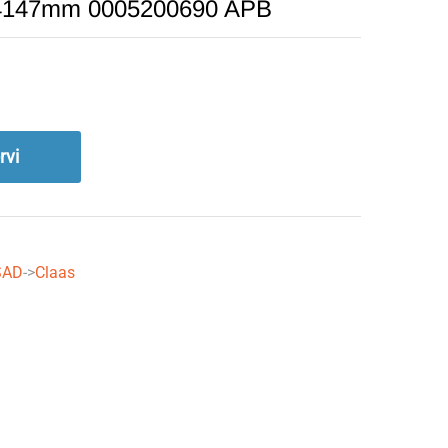
e 4147mm 0005200690 APB
rvi
SAD
->
Claas