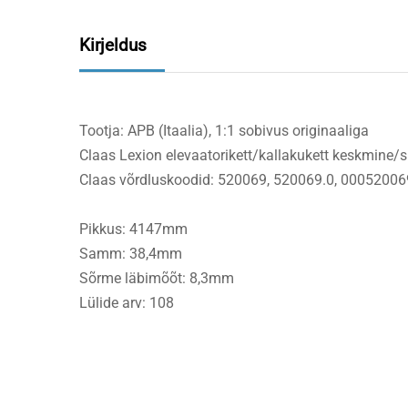
Kirjeldus
Tootja: APB (Itaalia), 1:1 sobivus originaaliga
Claas Lexion elevaatorikett/kallakukett keskmine/
Claas võrdluskoodid: 520069, 520069.0, 00052006
Pikkus: 4147mm
Samm: 38,4mm
Sõrme läbimõõt: 8,3mm
Lülide arv: 108