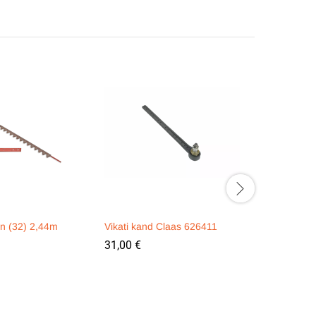
on (32) 2,44m
Vikati kand Claas 626411
Vastulõike
Ø12mm Cl
31,00
€
3,60
€