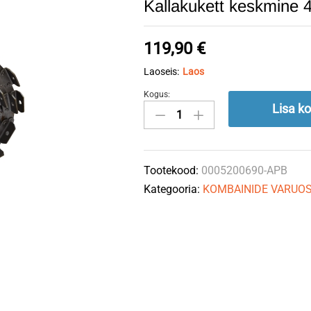
Kallakukett keskmin
119,90
€
Laoseis:
Laos
Kogus:
Kallakukett
Lisa ko
keskmine
4147mm
0005200690
Tootekood:
0005200690-APB
APB
Kategooria:
KOMBAINIDE VARUO
quantity