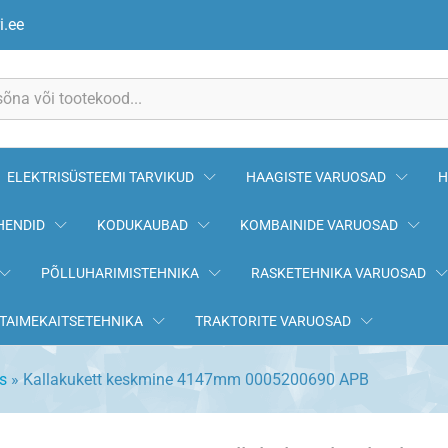
 0005200690 APB
i.ee
ELEKTRISÜSTEEMI TARVIKUD
HAAGISTE VARUOSAD
H
HENDID
KODUKAUBAD
KOMBAINIDE VARUOSAD
PÕLLUHARIMISTEHNIKA
RASKETEHNIKA VARUOSAD
TAIMEKAITSETEHNIKA
TRAKTORITE VARUOSAD
s
»
Kallakukett keskmine 4147mm 0005200690 APB