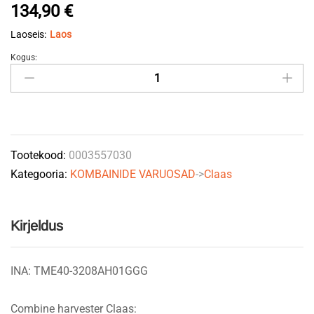
134,90
€
Laoseis:
Laos
Kogus:
Laager/pukk
vasak
Claas
0003557030
SNR
Tootekood:
0003557030
quantity
Kategooria:
KOMBAINIDE VARUOSAD
->
Claas
Kirjeldus
INA: TME40-3208AH01GGG
Combine harvester Claas: