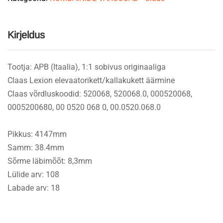
Kirjeldus
Tootja: APB (Itaalia), 1:1 sobivus originaaliga
Claas Lexion elevaatorikett/kallakukett äärmine
Claas võrdluskoodid: 520068, 520068.0, 000520068,
0005200680, 00 0520 068 0, 00.0520.068.0
Pikkus: 4147mm
Samm: 38.4mm
Sõrme läbimõõt: 8,3mm
Lülide arv: 108
Labade arv: 18