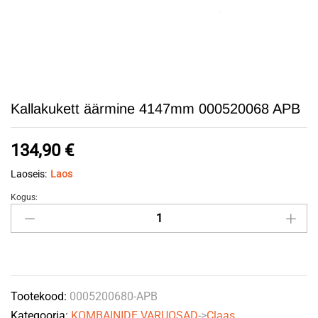
Kallakukett äärmine 4147mm 000520068 APB
134,90
€
Laoseis:
Laos
Kogus:
Kallakukett
äärmine
4147mm
000520068
APB
Tootekood:
0005200680-APB
quantity
Kategooria:
KOMBAINIDE VARUOSAD
->
Claas