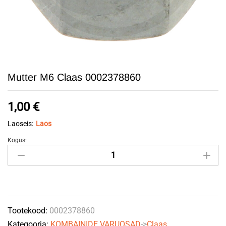
Mutter M6 Claas 0002378860
1,00
€
Laoseis:
Laos
Kogus:
Mutter
M6
Claas
0002378860
quantity
Tootekood:
0002378860
Kategooria:
KOMBAINIDE VARUOSAD
->
Claas