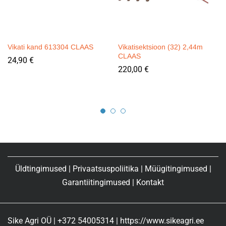
Vikati kand 613304 CLAAS
Vikatisektsioon (32) 2,44m
CLAAS
24,90
€
220,00
€
Üldtingimused
|
Privaatsuspoliitika
|
Müügitingimused
|
Garantiitingimused
|
Kontakt
Sike Agri OÜ | +372 54005314 | https://www.sikeagri.ee