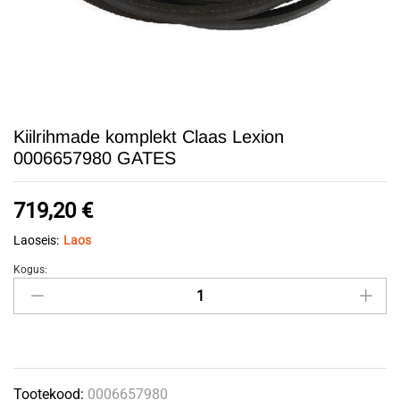
Kiilrihmade komplekt Claas Lexion
0006657980 GATES
719,20
€
Laoseis:
Laos
Kogus:
Kiilrihmade
komplekt
Claas
Lexion
0006657980
Tootekood:
0006657980
GATES