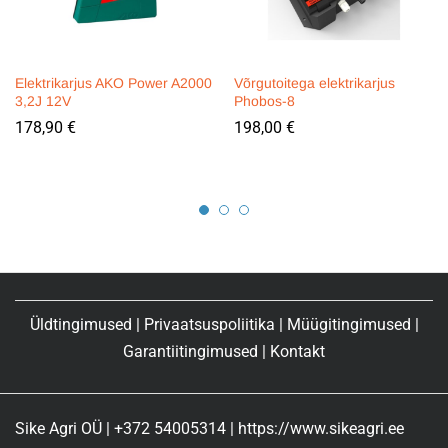
Elektrikarjus AKO Power A2000
Võrgutoitega elektrikarjus
3,2J 12V
Phobos-8
178,90
€
198,00
€
Üldtingimused
|
Privaatsuspoliitika
|
Müügitingimused
|
Garantiitingimused
|
Kontakt
Sike Agri OÜ | +372 54005314 | https://www.sikeagri.ee