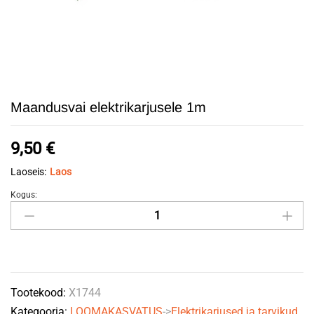
Maandusvai elektrikarjusele 1m
9,50
€
Laoseis:
Laos
Kogus:
Maandusvai
elektrikarjusele
1m
quantity
Tootekood:
X1744
Kategooria:
LOOMAKASVATUS
->
Elektrikarjused ja tarvikud