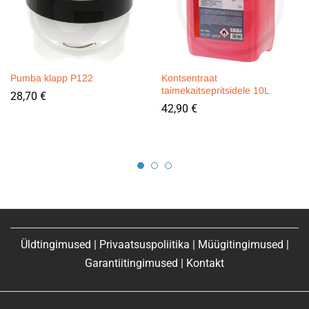
Pumba klapp P122
Kontsentraat
taimekaitsepritsidele 10L
28,70
€
42,90
€
Üldtingimused
|
Privaatsuspoliitika
|
Müügitingimused
|
Garantiitingimused
|
Kontakt