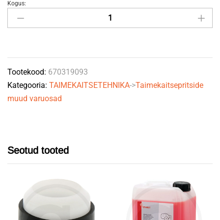
Kogus:
Imifilter
319,
AG3",
50M
ARAG
Tootekood:
670319093
quantity
Kategooria:
TAIMEKAITSETEHNIKA
->
Taimekaitsepritside
muud varuosad
Seotud tooted