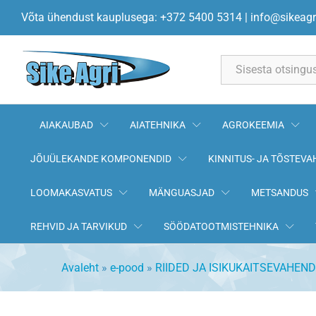
Cutter& Buck ADVENTAGE kleit
Võta ühendust kauplusega: +372 5400 5314
|
info@sikeagr
All
AIAKAUBAD
AIATEHNIKA
AGROKEEMIA
JÕUÜLEKANDE KOMPONENDID
KINNITUS- JA TÕSTEVA
LOOMAKASVATUS
MÄNGUASJAD
METSANDUS
REHVID JA TARVIKUD
SÖÖDATOOTMISTEHNIKA
Avaleht
»
e-pood
»
RIIDED JA ISIKUKAITSEVAHEND