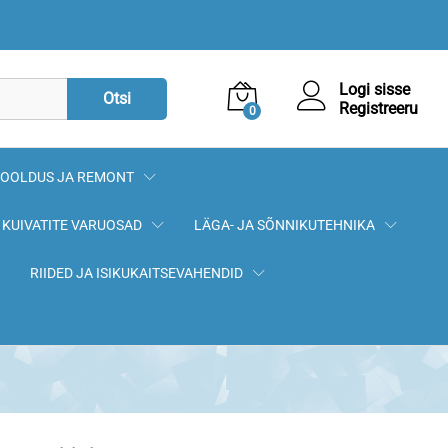
99,80
€
Lisa korvi
Logi sisse
Otsi
Registreeru
0
OOLDUS JA REMONT
KUIVATITE VARUOSAD
LÄGA- JA SÕNNIKUTEHNIKA
RIIDED JA ISIKUKAITSEVAHENDID