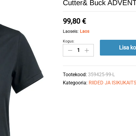
Cutter& Buck ADVENTA
99,80
€
Laoseis:
Laos
Kogus:
Cutter&
Lisa ko
Buck
ADVENTAGE
kleit,must
Tootekood:
359425-99-L
L
Kategooria:
RIIDED JA ISIKUKAI
quantity