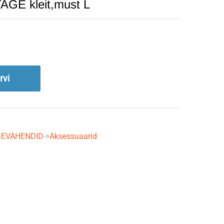
GE kleit,must L
rvi
TSEVAHENDID
->
Aksessuaarid