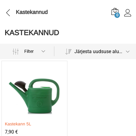
Kastekannud
0
KASTEKANNUD
Järjesta uudsuse alusel
Filter
Kastekann 5L
7,90
€