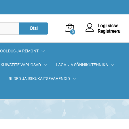
2,50
€
Lisa korvi
Logi sisse
Otsi
Registreeru
0
OOLDUS JA REMONT
KUIVATITE VARUOSAD
LÄGA- JA SÕNNIKUTEHNIKA
RIIDED JA ISIKUKAITSEVAHENDID