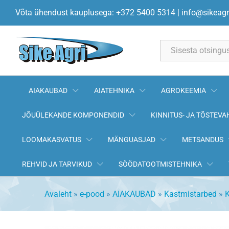
Ühendusliitmik kraaniga 1/2" 
Võta ühendust kauplusega: +372 5400 5314
|
info@sikeagr
All
AIAKAUBAD
AIATEHNIKA
AGROKEEMIA
JÕUÜLEKANDE KOMPONENDID
KINNITUS- JA TÕSTEVA
LOOMAKASVATUS
MÄNGUASJAD
METSANDUS
REHVID JA TARVIKUD
SÖÖDATOOTMISTEHNIKA
Avaleht
»
e-pood
»
AIAKAUBAD
»
Kastmistarbed
»
K