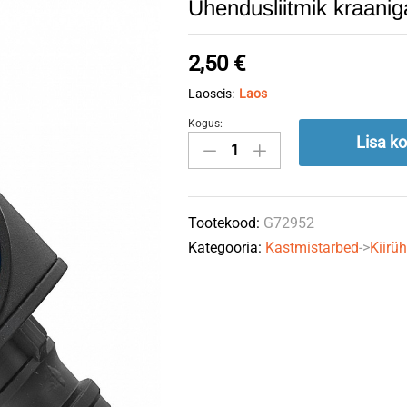
Ühendusliitmik kraani
2,50
€
Laoseis:
Laos
Kogus:
Ühendusliitmik
Lisa ko
kraaniga
1/2"
GEKO
Tootekood:
G72952
quantity
Kategooria:
Kastmistarbed
->
Kiirü