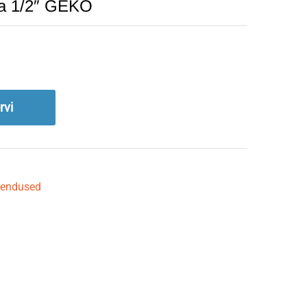
ga 1/2″ GEKO
rvi
hendused