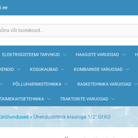
GEKO
i.ee
ELEKTRISÜSTEEMI TARVIKUD
HAAGISTE VARUOSAD
H
HENDID
KODUKAUBAD
KOMBAINIDE VARUOSAD
PÕLLUHARIMISTEHNIKA
RASKETEHNIKA VARUOSAD
TAIMEKAITSETEHNIKA
TRAKTORITE VARUOSAD
iirühendused
»
Ühendusliitmik kraaniga 1/2″ GEKO