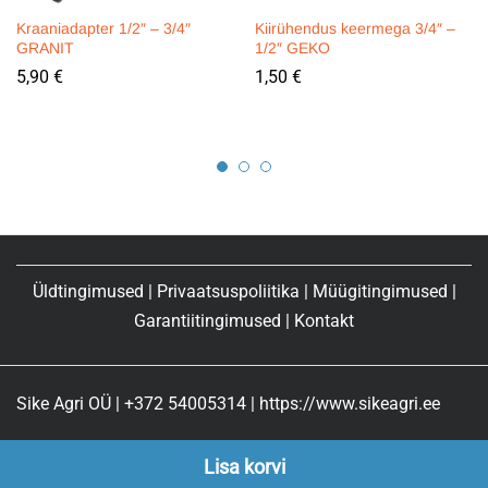
Kraaniadapter 1/2″ – 3/4″
Kiirühendus keermega 3/4″ –
GRANIT
1/2″ GEKO
5,90
€
1,50
€
Üldtingimused
|
Privaatsuspoliitika
|
Müügitingimused
|
Garantiitingimused
|
Kontakt
Sike Agri OÜ | +372 54005314 | https://www.sikeagri.ee
Lisa korvi