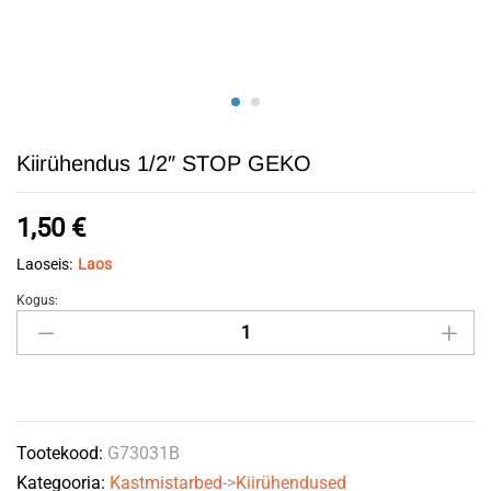
Kiirühendus 1/2″ STOP GEKO
1,50
€
Laoseis:
Laos
Kogus:
Kiirühendus
1/2"
STOP
GEKO
quantity
Tootekood:
G73031B
Kategooria:
Kastmistarbed
->
Kiirühendused