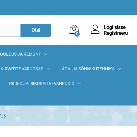
8,90
€
Lisa korvi
Logi sisse
Otsi
Registreeru
0
OOLDUS JA REMONT
KUIVATITE VARUOSAD
LÄGA- JA SÕNNIKUTEHNIKA
RIIDED JA ISIKUKAITSEVAHENDID
1,5