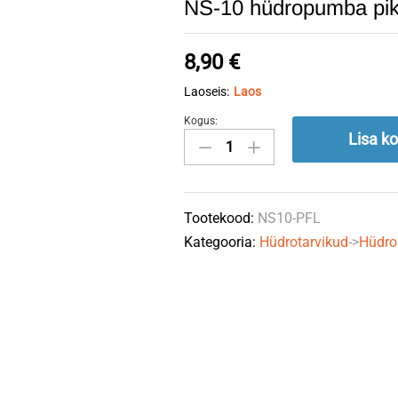
NS-10 hüdropumba pik
8,90
€
Laoseis:
Laos
Kogus:
NS-
Lisa ko
10
hüdropumba
pikk
Tootekood:
NS10-PFL
flants
Kategooria:
Hüdrotarvikud
->
Hüdr
M27x1,5
quantity