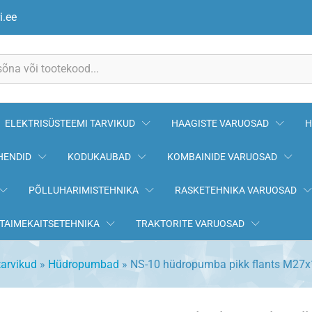
M27x1,5
i.ee
ELEKTRISÜSTEEMI TARVIKUD
HAAGISTE VARUOSAD
H
HENDID
KODUKAUBAD
KOMBAINIDE VARUOSAD
PÕLLUHARIMISTEHNIKA
RASKETEHNIKA VARUOSAD
TAIMEKAITSETEHNIKA
TRAKTORITE VARUOSAD
arvikud
»
Hüdropumbad
»
NS-10 hüdropumba pikk flants M27x