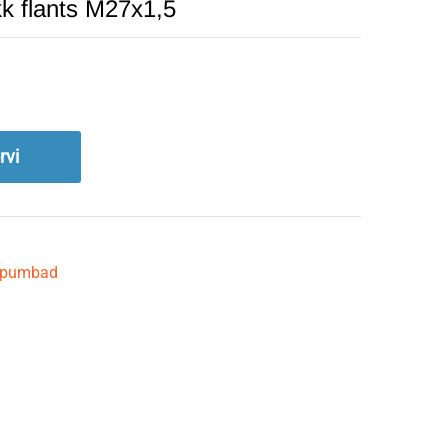
k flants M27x1,5
rvi
opumbad