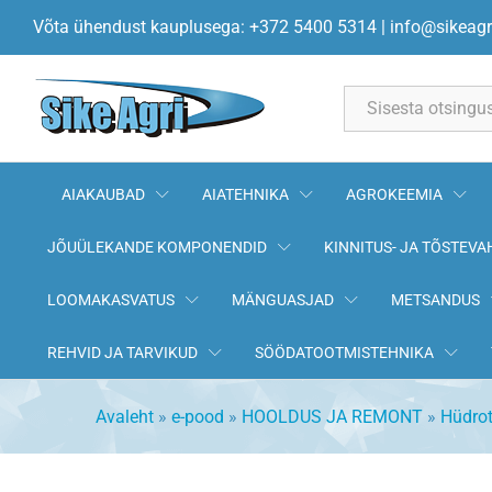
NS-10 hüdropumba pikk flants 
Võta ühendust kauplusega: +372 5400 5314
|
info@sikeagr
All
AIAKAUBAD
AIATEHNIKA
AGROKEEMIA
JÕUÜLEKANDE KOMPONENDID
KINNITUS- JA TÕSTEVA
LOOMAKASVATUS
MÄNGUASJAD
METSANDUS
REHVID JA TARVIKUD
SÖÖDATOOTMISTEHNIKA
Avaleht
»
e-pood
»
HOOLDUS JA REMONT
»
Hüdrot