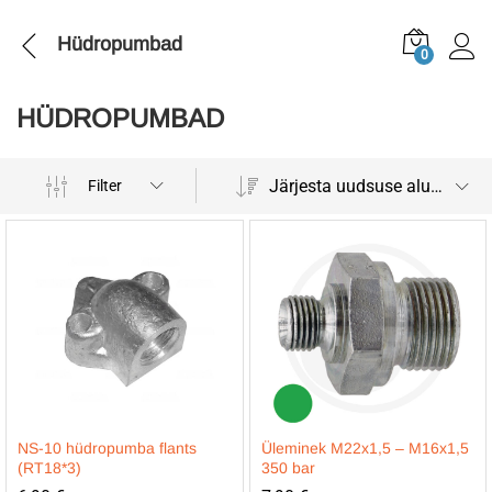
Hüdropumbad
0
HÜDROPUMBAD
Järjesta uudsuse alusel
Filter
NS-10 hüdropumba flants
Üleminek M22x1,5 – M16x1,5
(RT18*3)
350 bar