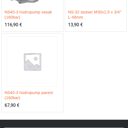
NS40-3 hüdropump vasak
NS-32 stutser M30x1,5 x 3/4″
(160bar)
L-48mm
116,90
€
13,90
€
NS40-3 hüdropump parem
(160bar)
67,90
€