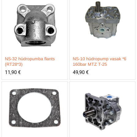
NS-32 hüdropumba flants
NS-10 hüdropump vasak *6
(RT28*3)
160bar MTZ T-25
11,90
€
49,90
€