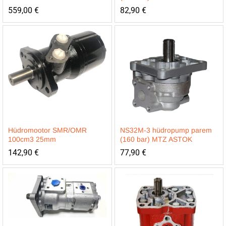
559,00
€
82,90
€
Hüdromootor SMR/OMR
NS32M-3 hüdropump parem
100cm3 25mm
(160 bar) MTZ ASTOK
142,90
€
77,90
€