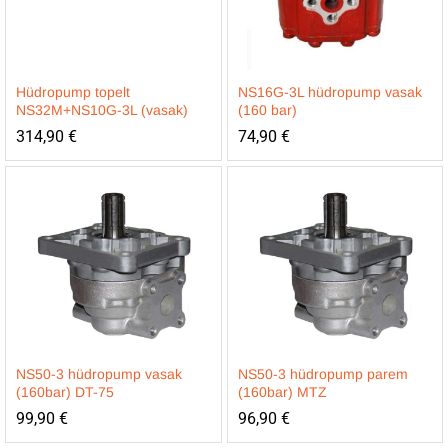
Hüdropump topelt
NS16G-3L hüdropump vasak
NS32M+NS10G-3L (vasak)
(160 bar)
314,90
€
74,90
€
NS50-3 hüdropump vasak
NS50-3 hüdropump parem
(160bar) DT-75
(160bar) MTZ
99,90
€
96,90
€