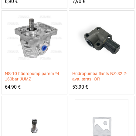
6,90
€
7,90
€
NS-10 hüdropump parem *4
Hüdropumba flants NZ-32 2-
160bar JUMZ
ava, teras, OR
64,90
€
53,90
€