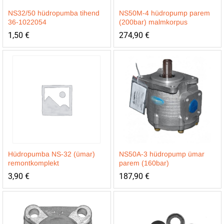
NS32/50 hüdropumba tihend
NS50M-4 hüdropump parem
36-1022054
(200bar) malmkorpus
1,50
€
274,90
€
Hüdropumba NS-32 (ümar)
NS50A-3 hüdropump ümar
remontkomplekt
parem (160bar)
3,90
€
187,90
€