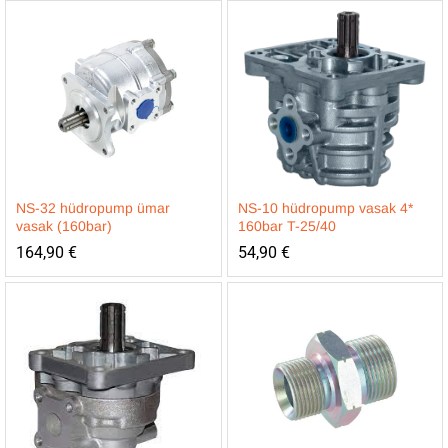
NS-32 hüdropump ümar
NS-10 hüdropump vasak 4*
vasak (160bar)
160bar T-25/40
164,90
€
54,90
€