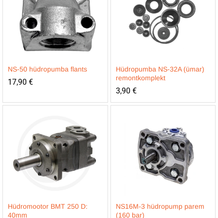
NS-50 hüdropumba flants
Hüdropumba NS-32A (ümar)
remontkomplekt
17,90
€
3,90
€
Hüdromootor BMT 250 D:
NS16M-3 hüdropump parem
40mm
(160 bar)