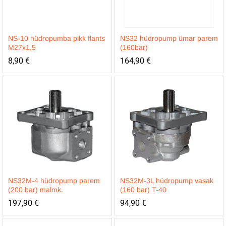
NS-10 hüdropumba pikk flants
NS32 hüdropump ümar parem
M27x1,5
(160bar)
8,90
€
164,90
€
NS32M-4 hüdropump parem
NS32M-3L hüdropump vasak
(200 bar) malmk.
(160 bar) T-40
197,90
€
94,90
€