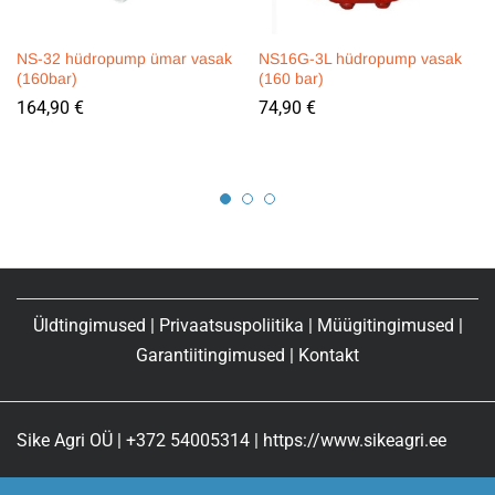
NS-32 hüdropump ümar vasak
NS16G-3L hüdropump vasak
(160bar)
(160 bar)
164,90
€
74,90
€
Üldtingimused
|
Privaatsuspoliitika
|
Müügitingimused
|
Garantiitingimused
|
Kontakt
Sike Agri OÜ | +372 54005314 | https://www.sikeagri.ee