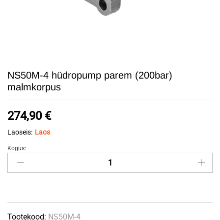
NS50M-4 hüdropump parem (200bar)
malmkorpus
274,90
€
Laoseis:
Laos
Kogus:
NS50M-
4
hüdropump
parem
(200bar)
Tootekood:
NS50M-4
malmkorpus