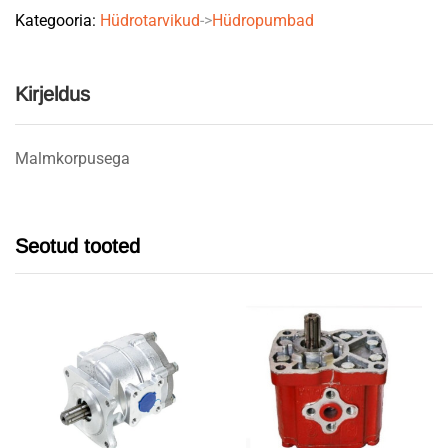
Kategooria:
Hüdrotarvikud
->
Hüdropumbad
quantity
Kirjeldus
Malmkorpusega
Seotud tooted