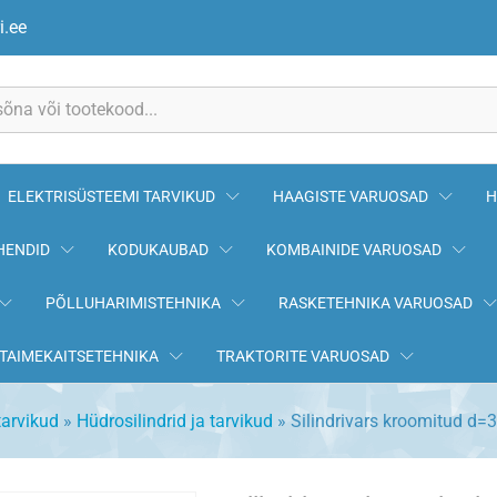
i.ee
ELEKTRISÜSTEEMI TARVIKUD
HAAGISTE VARUOSAD
H
HENDID
KODUKAUBAD
KOMBAINIDE VARUOSAD
PÕLLUHARIMISTEHNIKA
RASKETEHNIKA VARUOSAD
TAIMEKAITSETEHNIKA
TRAKTORITE VARUOSAD
arvikud
»
Hüdrosilindrid ja tarvikud
»
Silindrivars kroomitud d