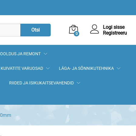
71,72
€
Lisa korvi
Logi sisse
Otsi
Registreeru
0
OOLDUS JA REMONT
KUIVATITE VARUOSAD
LÄGA- JA SÕNNIKUTEHNIKA
RIIDED JA ISIKUKAITSEVAHENDID
=30mm