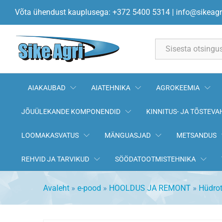
Silindrivars kroomitud d=30mm
Võta ühendust kauplusega: +372 5400 5314
|
info@sikeagr
Kirjeldus
All
AIAKAUBAD
AIATEHNIKA
AGROKEEMIA
JÕUÜLEKANDE KOMPONENDID
KINNITUS- JA TÕSTEVA
LOOMAKASVATUS
MÄNGUASJAD
METSANDUS
REHVID JA TARVIKUD
SÖÖDATOOTMISTEHNIKA
Avaleht
»
e-pood
»
HOOLDUS JA REMONT
»
Hüdrot