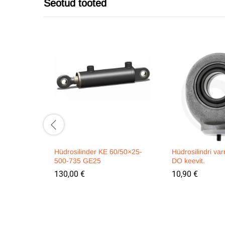
Seotud tooted
Hüdrosilinder KE 60/50×25-
Hüdrosilindri va
500-735 GE25
DO keevit.
130,00
€
10,90
€