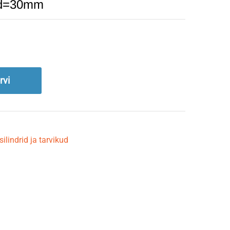
d d=30mm
rvi
ilindrid ja tarvikud