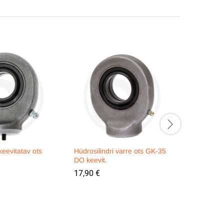
keevitatav ots
Hüdrosilindri varre ots GK-35
Hüdrosili
DO keevit.
keevitatav
17,90
€
46,90
€