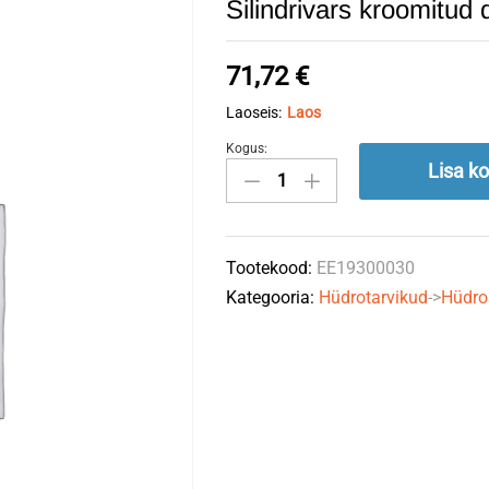
Silindrivars kroomitu
71,72
€
Laoseis:
Laos
Kogus:
Silindrivars
Lisa ko
kroomitud
d=30mm
quantity
Tootekood:
EE19300030
Kategooria:
Hüdrotarvikud
->
Hüdros