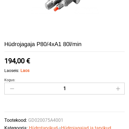
Hüdrojagaja P80/4xA1 80l/min
194,00
€
Laoseis:
Laos
Kogus:
Hüdrojagaja
P80/4xA1
80l/min
quantity
Tootekood:
GD020075A4001
Kategooria:
Hüdrotarvikud
->
Hüdrojagajad ja tarvikud