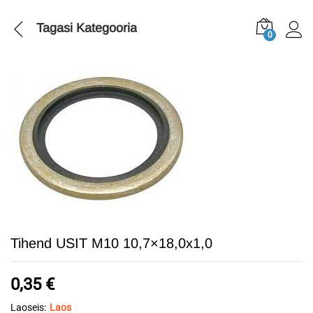
Tagasi
Kategooria
0
Tihend USIT M10 10,7×18,0x1,0
0,35
€
Laoseis:
Laos