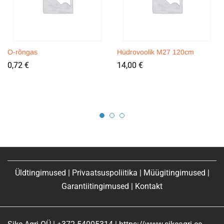
O-rõngas
Hüdrovoolik M27 120cm
0,72
€
14,00
€
Üldtingimused
|
Privaatsuspoliitika
|
Müügitingimused
|
Garantiitingimused
|
Kontakt