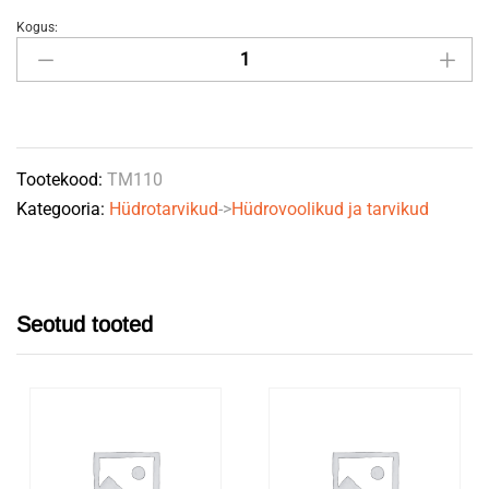
Kogus:
Tihend
USIT
M10
10,7x18,0x1,0
quantity
Tootekood:
TM110
Kategooria:
Hüdrotarvikud
->
Hüdrovoolikud ja tarvikud
Seotud tooted