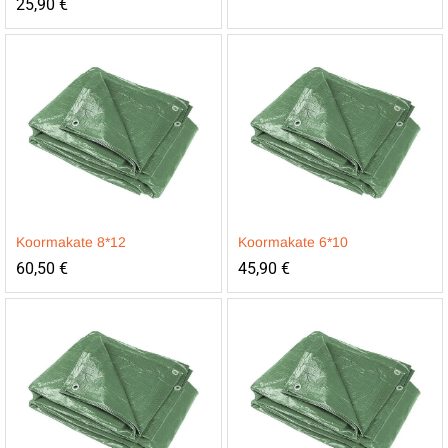
25,90
€
Koormakate 8*12
Koormakate 6*10
60,50
€
45,90
€