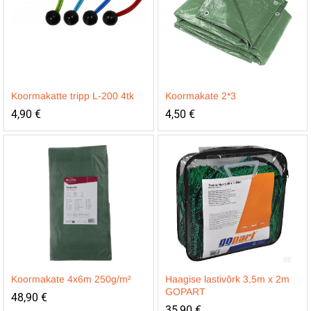
Koormakatte tripp L-200 4tk
Koormakate 2*3
4,90
€
4,50
€
Koormakate 4x6m 250g/m²
Haagise lastivõrk 3,5m x 2m
GOPART
48,90
€
35,90
€