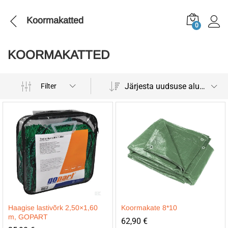
Koormakatted
0
KOORMAKATTED
Järjesta uudsuse alusel
Filter
Haagise lastivõrk 2,50×1,60
Koormakate 8*10
m, GOPART
62,90
€