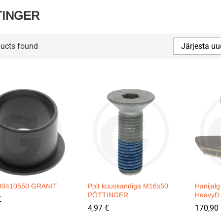
TINGER
ucts found
Järjesta uu
00410550 GRANIT
Polt kuuskandiga M16x50
Hanijal
PÖTTINGER
HeavyD
€
€
4,97
4,97
€
€
170,90
170,90