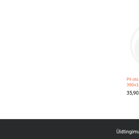
Pii ots
390x1
35,9
35,9
Üldtingim