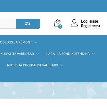
Logi sisse
Otsi
Registreeru
0
OOLDUS JA REMONT
KUIVATITE VARUOSAD
LÄGA- JA SÕNNIKUTEHNIKA
RIIDED JA ISIKUKAITSEVAHENDID