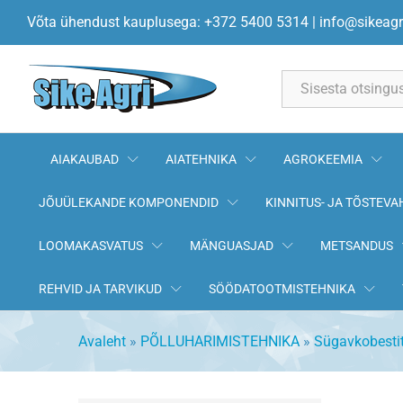
Võta ühendust kauplusega: +372 5400 5314
|
info@sikeagr
All
AIAKAUBAD
AIATEHNIKA
AGROKEEMIA
JÕUÜLEKANDE KOMPONENDID
KINNITUS- JA TÕSTEVA
LOOMAKASVATUS
MÄNGUASJAD
METSANDUS
REHVID JA TARVIKUD
SÖÖDATOOTMISTEHNIKA
Avaleht
»
PÕLLUHARIMISTEHNIKA
»
Sügavkobesti