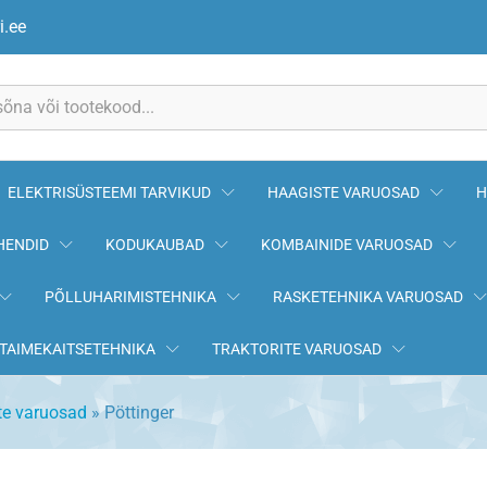
i.ee
ELEKTRISÜSTEEMI TARVIKUD
HAAGISTE VARUOSAD
H
HENDID
KODUKAUBAD
KOMBAINIDE VARUOSAD
PÕLLUHARIMISTEHNIKA
RASKETEHNIKA VARUOSAD
TAIMEKAITSETEHNIKA
TRAKTORITE VARUOSAD
te varuosad
»
Pöttinger