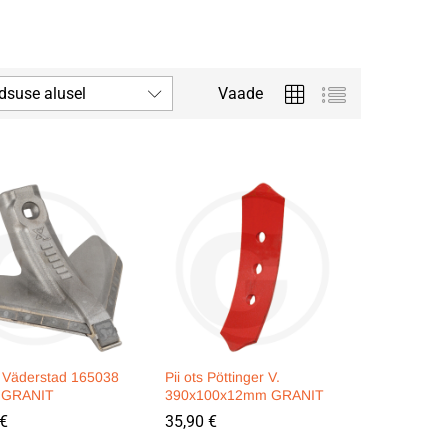
dsuse alusel
Vaade
g Väderstad 165038
Pii ots Pöttinger V.
 GRANIT
390x100x12mm GRANIT
€
€
35,90
35,90
€
€