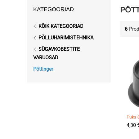
PÖT
KATEGOORIAD
KÕIK KATEGOORIAD
6
Prod
PÕLLUHARIMISTEHNIKA
SÜGAVKOBESTITE
VARUOSAD
Pöttinger
Puks 
4,30
4,30