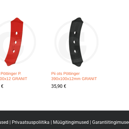
 Pöttinger P.
Pii ots Pöttinger
00x12 GRANIT
390x100x12mm GRANIT
0
0
€
€
35,90
35,90
€
€
used
|
Privaatsuspoliitika
|
Müügitingimused
|
Garantiitingimuse