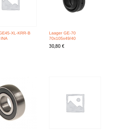
 GE45-XL-KRR-B
Laager GE-70
INA
70x105x49/40
30,80
30,80
€
€