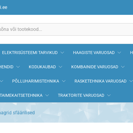
i.ee
ELEKTRISÜSTEEMI TARVIKUD
HAAGISTE VARUOSAD
H
HENDID
KODUKAUBAD
KOMBAINIDE VARUOSAD
PÕLLUHARIMISTEHNIKA
RASKETEHNIKA VARUOSAD
TAIMEKAITSETEHNIKA
TRAKTORITE VARUOSAD
aagrid sfäärilised