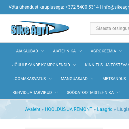
Võta ühendust kauplusega: +372 5400 5314
|
info@sikeagr
All
AIAKAUBAD
AIATEHNIKA
AGROKEEMIA
JÕUÜLEKANDE KOMPONENDID
KINNITUS- JA TÕSTEVA
LOOMAKASVATUS
MÄNGUASJAD
METSANDUS
REHVID JA TARVIKUD
SÖÖDATOOTMISTEHNIKA
Avaleht
»
HOOLDUS JA REMONT
»
Laagrid
»
Liugl