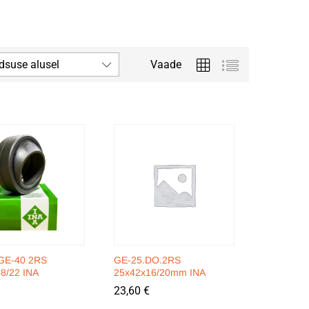
dsuse alusel
Vaade
GE-40 2RS
GE-25.DO.2RS
8/22 INA
25x42x16/20mm INA
23,60
23,60
€
€