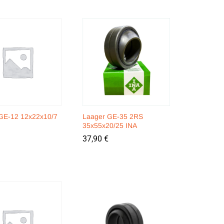
GE-12 12x22x10/7
Laager GE-35 2RS
35x55x20/25 INA
37,90
37,90
€
€