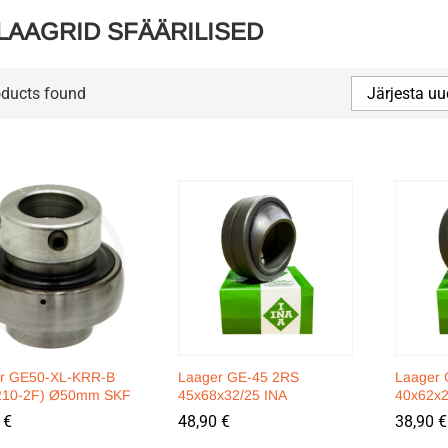
LAAGRID SFÄÄRILISED
oducts found
Järjesta uu
r GE50-XL-KRR-B
Laager GE-45 2RS
Laager 
210-2F) Ø50mm SKF
45x68x32/25 INA
40x62x2
0
0
€
€
48,90
48,90
€
€
38,90
38,90
€
€