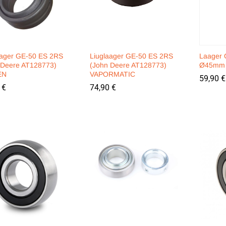
aager GE-50 ES 2RS
Liuglaager GE-50 ES 2RS
Laager
 Deere AT128773)
(John Deere AT128773)
Ø45mm 
EN
VAPORMATIC
59,90
59,90
€
€
0
0
€
€
74,90
74,90
€
€