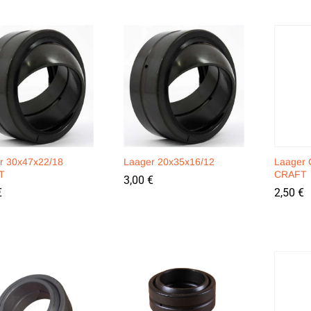
r 30x47x22/18
Laager 20x35x16/12
Laager 
T
CRAFT
3,00
3,00
€
€
€
€
2,50
2,50
€
€