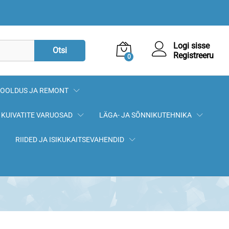
Logi sisse
Otsi
Registreeru
0
OOLDUS JA REMONT
KUIVATITE VARUOSAD
LÄGA- JA SÕNNIKUTEHNIKA
RIIDED JA ISIKUKAITSEVAHENDID