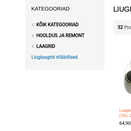
LIUG
KATEGOORIAD
KÕIK KATEGOORIAD
32
Pr
HOOLDUS JA REMONT
LAAGRID
Liuglaagrid sfäärilised
Laage
(YEL 
64,9
64,9