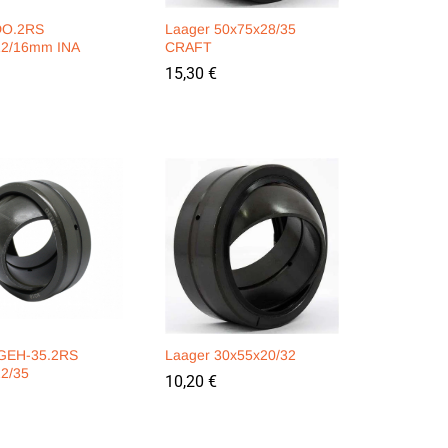
DO.2RS
Laager 50x75x28/35
12/16mm INA
CRAFT
15,30
15,30
€
€
 GEH-35.2RS
Laager 30x55x20/32
2/35
10,20
10,20
€
€