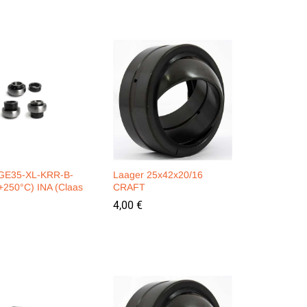
 GE35-XL-KRR-B-
Laager 25x42x20/16
+250°C) INA (Claas
CRAFT
4,00
4,00
€
€