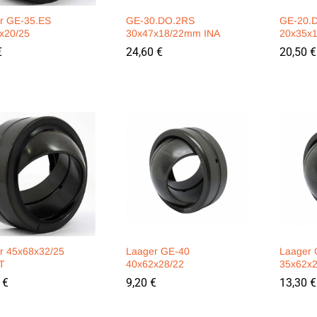
r GE-35.ES
GE-30.DO.2RS
GE-20.
x20/25
30x47x18/22mm INA
20x35x
€
€
24,60
24,60
€
€
20,50
20,50
€
€
r 45x68x32/25
Laager GE-40
Laager
T
40x62x28/22
35x62x2
0
0
€
€
9,20
9,20
€
€
13,30
13,30
€
€