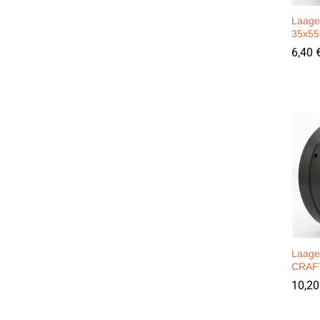
Laage
35x55
6,40
6,40
Laage
CRAF
10,2
10,2