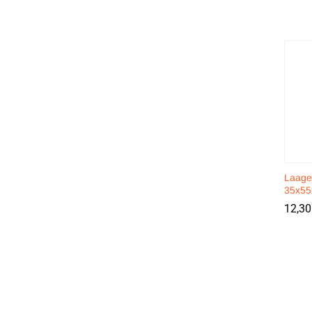
Laage
35x55
12,3
12,3