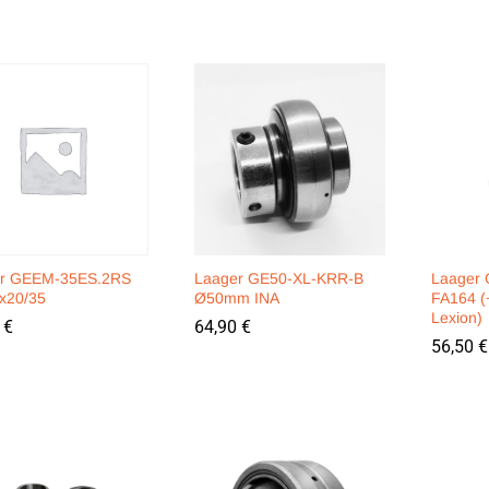
r GEEM-35ES.2RS
Laager GE50-XL-KRR-B
Laager
x20/35
Ø50mm INA
FA164 (
Lexion)
0
0
€
€
64,90
64,90
€
€
56,50
56,50
€
€