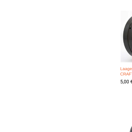
Laage
CRAF
5,00
5,00