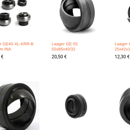
r GE40-XL-KRR-B
Laager GE-55
Laager
m INA
55x85x40/32
25x42x1
0
0
€
€
20,50
20,50
€
€
12,30
12,30
€
€