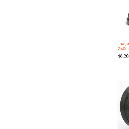
Laage
Ø40m
46,2
46,2