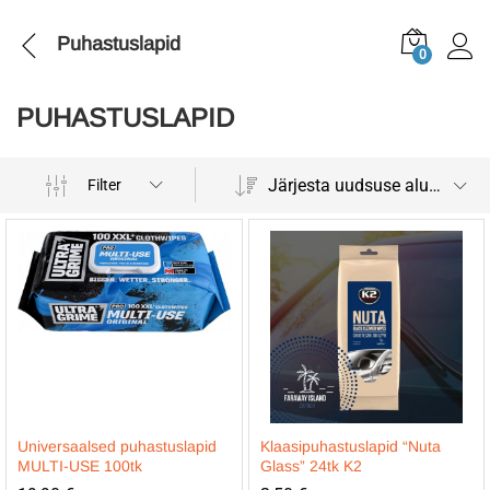
Puhastuslapid
0
PUHASTUSLAPID
Järjesta uudsuse alusel
Filter
Universaalsed puhastuslapid
Klaasipuhastuslapid “Nuta
MULTI-USE 100tk
Glass” 24tk K2