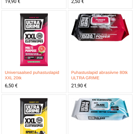
19,90
€
2,50
€
Universaalsed puhastuslapid
Puhastuslapid abrasiivne 80tk
XXL 20tk
ULTRA GRIME
6,50
€
21,90
€