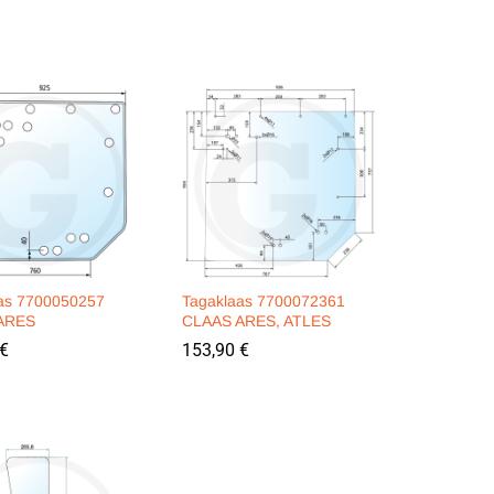
as 7700050257
Tagaklaas 7700072361
ARES
CLAAS ARES, ATLES
€
€
153,90
153,90
€
€