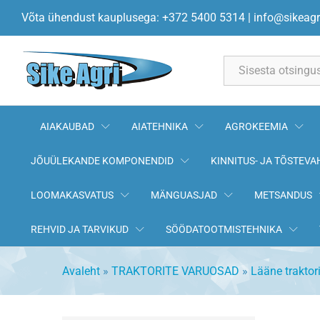
Võta ühendust kauplusega: +372 5400 5314
|
info@sikeagr
All
AIAKAUBAD
AIATEHNIKA
AGROKEEMIA
JÕUÜLEKANDE KOMPONENDID
KINNITUS- JA TÕSTEVA
LOOMAKASVATUS
MÄNGUASJAD
METSANDUS
REHVID JA TARVIKUD
SÖÖDATOOTMISTEHNIKA
Avaleht
»
TRAKTORITE VARUOSAD
»
Lääne traktor