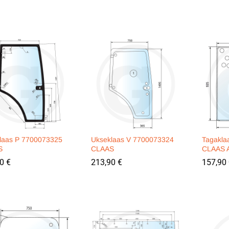
laas P 7700073325
Ukseklaas V 7700073324
Tagakla
S
CLAAS
CLAAS 
90
90
€
€
213,90
213,90
€
€
157,90
157,90