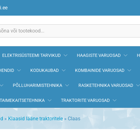
i.ee
ELEKTRISÜSTEEMI TARVIKUD
HAAGISTE VARUOSAD
H
HENDID
KODUKAUBAD
KOMBAINIDE VARUOSAD
PÕLLUHARIMISTEHNIKA
RASKETEHNIKA VARUOSAD
TAIMEKAITSETEHNIKA
TRAKTORITE VARUOSAD
id
»
Klaasid lääne traktoritele
»
Claas