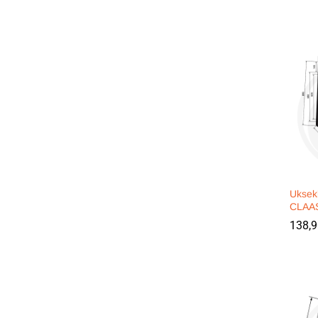
Uksek
CLAA
138,
138,