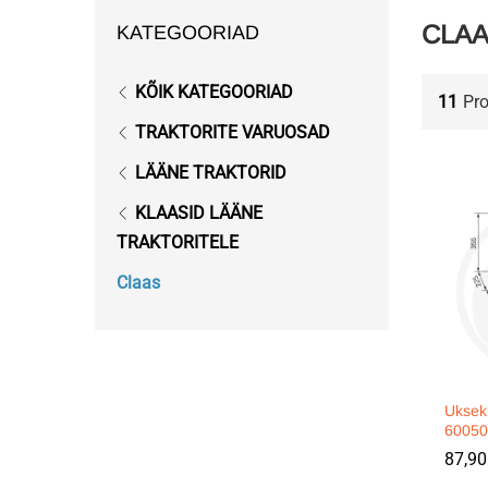
CLA
KATEGOORIAD
KÕIK KATEGOORIAD
11
Pr
TRAKTORITE VARUOSAD
LÄÄNE TRAKTORID
KLAASID LÄÄNE
TRAKTORITELE
Claas
Uksek
6005
87,9
87,9