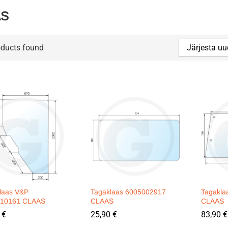
AS
oducts found
Järjesta uu
laas V&P
Tagaklaas 6005002917
Tagakla
010161 CLAAS
CLAAS
CLAAS
0
0
€
€
25,90
25,90
€
€
83,90
83,90
€
€