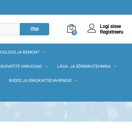
Logi sisse
Otsi
Registreeru
0
OOLDUS JA REMONT
KUIVATITE VARUOSAD
LÄGA- JA SÕNNIKUTEHNIKA
RIIDED JA ISIKUKAITSEVAHENDID