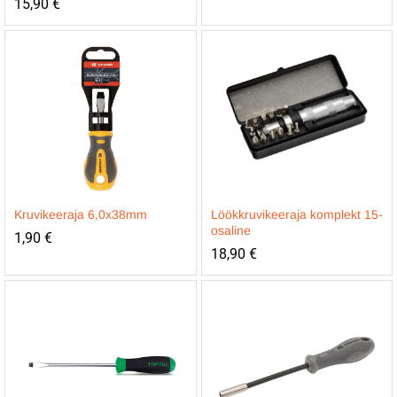
15,90
€
Kruvikeeraja 6,0x38mm
Löökkruvikeeraja komplekt 15-
osaline
1,90
€
18,90
€