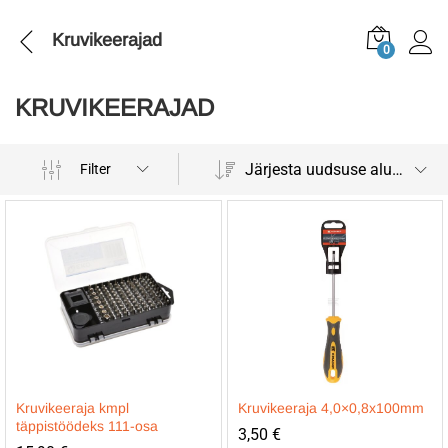
Kruvikeerajad
0
KRUVIKEERAJAD
Järjesta uudsuse alusel
Filter
Kruvikeeraja kmpl
Kruvikeeraja 4,0×0,8x100mm
täppistöödeks 111-osa
3,50
€