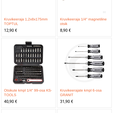
Kruvikeeraja 1,2x8x175mm
Kruvikeeraja 1/4″ magnetiline
TOPTUL
otsik
12,90
€
8,90
€
Otsikute kmpl 1/4″ 99-osa KS-
Kruvikeerajate kmpl 6-osa
TOOLS
GRANIT
40,90
€
31,90
€