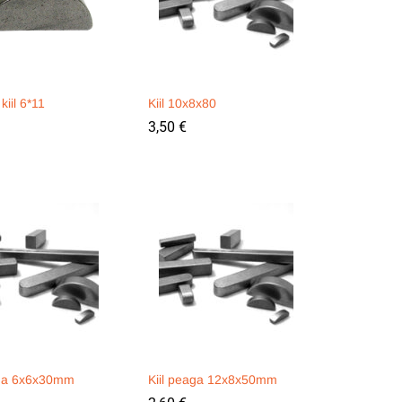
kiil 6*11
Kiil 10x8x80
3,50
3,50
€
€
aga 6x6x30mm
Kiil peaga 12x8x50mm