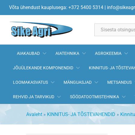
Võta ühendust kauplusega: +372 5400 5314
|
info@sikeagr
All
AIAKAUBAD
AIATEHNIKA
AGROKEEMIA
JÕUÜLEKANDE KOMPONENDID
KINNITUS- JA TÕSTEVA
LOOMAKASVATUS
MÄNGUASJAD
METSANDUS
REHVID JA TARVIKUD
SÖÖDATOOTMISTEHNIKA
Avaleht
»
KINNITUS- JA TÕSTEVAHENDID
»
Kinnit