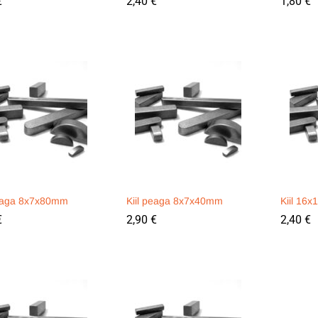
€
€
2,40
2,40
€
€
1,80
1,80
€
€
peaga 8x7x80mm
Kiil peaga 8x7x40mm
Kiil 16
€
€
2,90
2,90
€
€
2,40
2,40
€
€