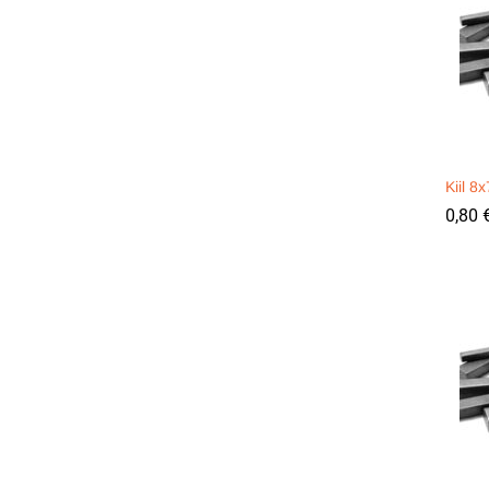
Kiil 
0,80
0,80