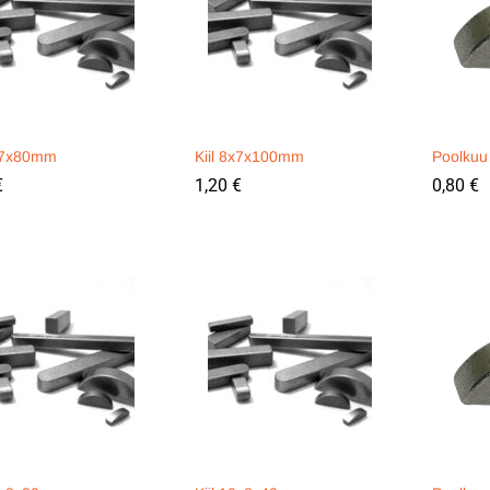
8x7x80mm
Kiil 8x7x100mm
Poolkuu
€
€
1,20
1,20
€
€
0,80
0,80
€
€