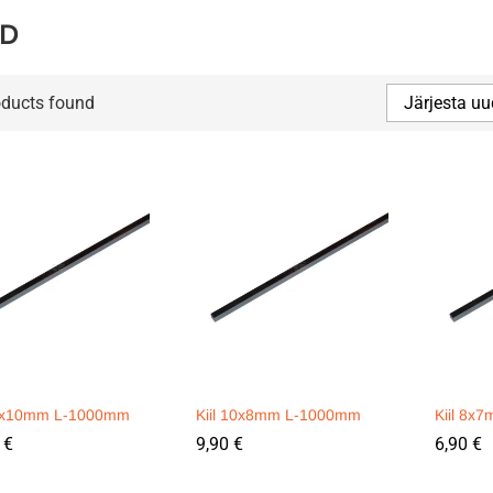
UD
oducts found
Järjesta uu
16x10mm L-1000mm
Kiil 10x8mm L-1000mm
Kiil 8x
0
0
€
€
9,90
9,90
€
€
6,90
6,90
€
€