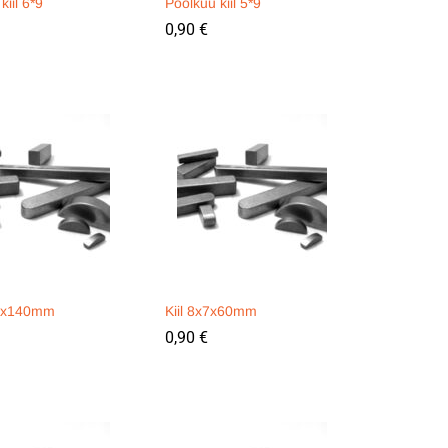
kiil 6*9
Poolkuu kiil 5*9
0,90
0,90
€
€
x8x140mm
Kiil 8x7x60mm
0,90
0,90
€
€