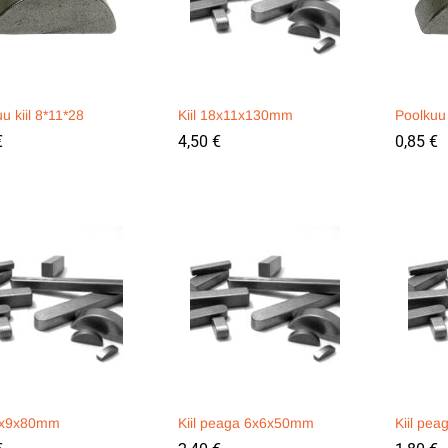
u kiil 8*11*28
Kiil 18x11x130mm
Poolkuu 
€
€
4,50
4,50
€
€
0,85
0,85
€
€
14x9x80mm
Kiil peaga 6x6x50mm
Kiil pe