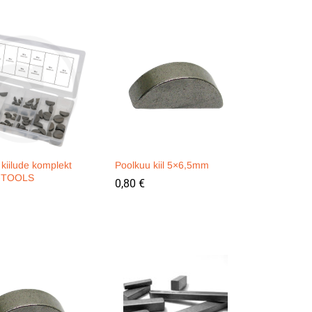
kiilude komplekt
Poolkuu kiil 5×6,5mm
S-TOOLS
0,80
0,80
€
€