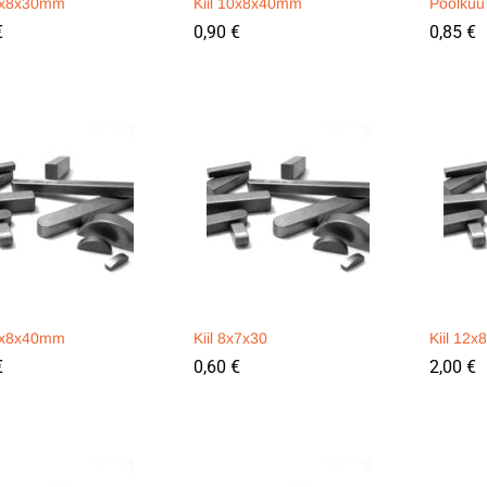
12x8x30mm
Kiil 10x8x40mm
Poolkuu 
€
€
0,90
0,90
€
€
0,85
0,85
€
€
12x8x40mm
Kiil 8x7x30
Kiil 12
€
€
0,60
0,60
€
€
2,00
2,00
€
€