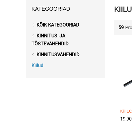
KIIL
KATEGOORIAD
KÕIK KATEGOORIAD
59
Pr
KINNITUS- JA
TÕSTEVAHENDID
KINNITUSVAHENDID
Kiilud
Kiil 
19,9
19,9