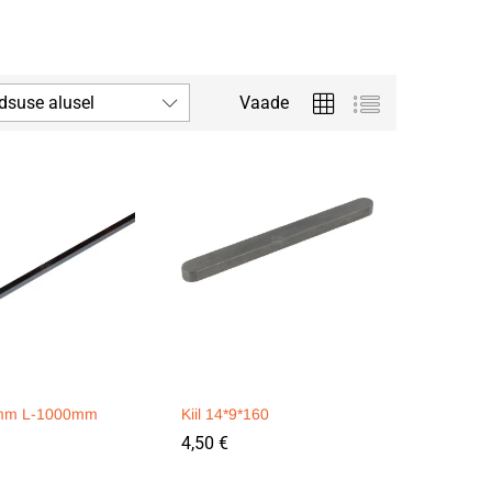
dsuse alusel
Vaade
7mm L-1000mm
Kiil 14*9*160
4,50
4,50
€
€