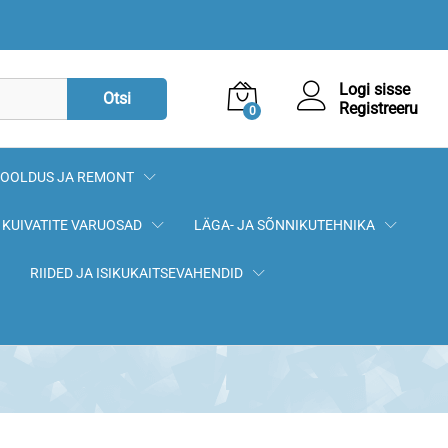
Logi sisse
Otsi
Registreeru
0
OOLDUS JA REMONT
KUIVATITE VARUOSAD
LÄGA- JA SÕNNIKUTEHNIKA
RIIDED JA ISIKUKAITSEVAHENDID