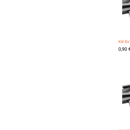
Kiil 
0,90
0,90