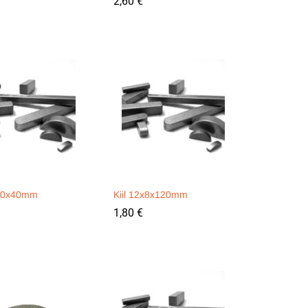
2,60
2,60
€
€
x10x40mm
Kiil 12x8x120mm
1,80
1,80
€
€