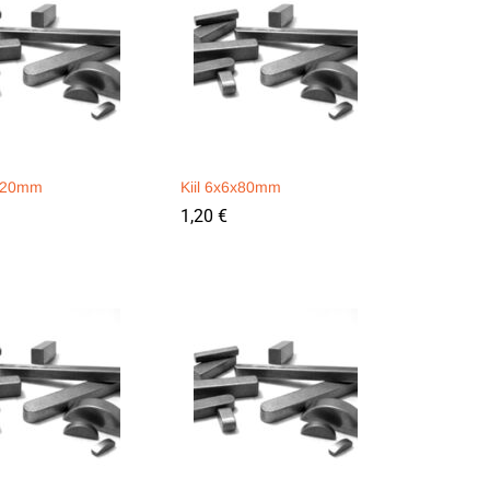
7x20mm
Kiil 6x6x80mm
1,20
1,20
€
€