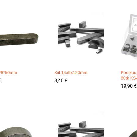
12*8*50mm
Kiil 14x9x120mm
Poolkuu 
80tk K
€
€
3,40
3,40
€
€
19,90
19,90
€
€