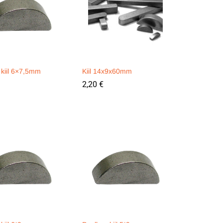
 kiil 6×7,5mm
Kiil 14x9x60mm
2,20
2,20
€
€