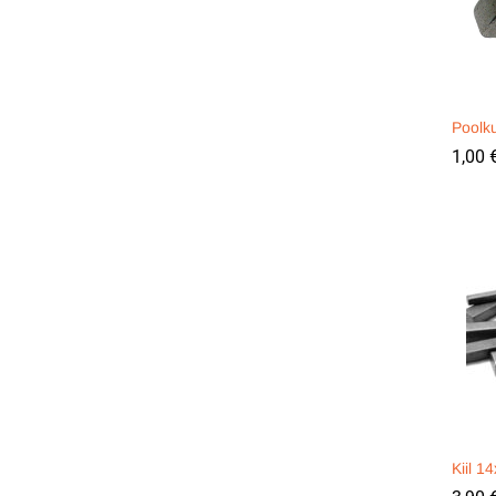
Poolku
1,00
1,00
Kiil 