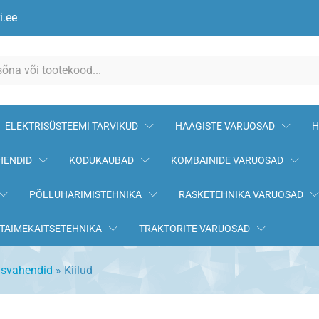
i.ee
ELEKTRISÜSTEEMI TARVIKUD
HAAGISTE VARUOSAD
H
HENDID
KODUKAUBAD
KOMBAINIDE VARUOSAD
PÕLLUHARIMISTEHNIKA
RASKETEHNIKA VARUOSAD
TAIMEKAITSETEHNIKA
TRAKTORITE VARUOSAD
usvahendid
»
Kiilud