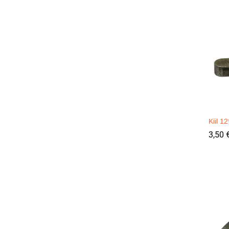
Kiil 
3,50
3,50