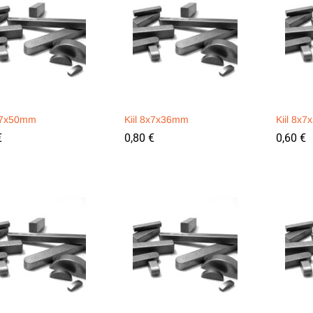
8x7x50mm
Kiil 8x7x36mm
Kiil 8x
€
€
0,80
0,80
€
€
0,60
0,60
€
€