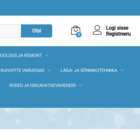
Logi sisse
Otsi
Registreeru
0
OOLDUS JA REMONT
KUIVATITE VARUOSAD
LÄGA- JA SÕNNIKUTEHNIKA
RIIDED JA ISIKUKAITSEVAHENDID