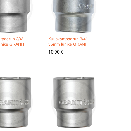
tpadrun 3/4”
Kuuskantpadrun 3/4”
ühike GRANIT
35mm lühike GRANIT
10,90
10,90
€
€