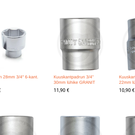
n 28mm 3/4″ 6-kant.
Kuuskantpadrun 3/4”
Kuuskan
30mm lühike GRANIT
22mm l
€
€
11,90
11,90
€
€
10,90
10,90
€
€