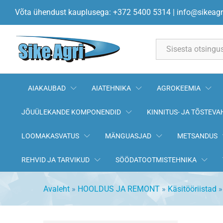
Võta ühendust kauplusega: +372 5400 5314
|
info@sikeagr
All
AIAKAUBAD
AIATEHNIKA
AGROKEEMIA
JÕUÜLEKANDE KOMPONENDID
KINNITUS- JA TÕSTEVA
LOOMAKASVATUS
MÄNGUASJAD
METSANDUS
REHVID JA TARVIKUD
SÖÖDATOOTMISTEHNIKA
Avaleht
»
HOOLDUS JA REMONT
»
Käsitööriistad