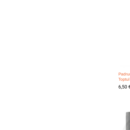
Padru
Toptul
6,50
6,50