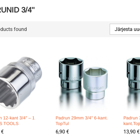
UNID 3/4''
oducts found
Järjesta uu
 12-kant 3/4″ – 1
Padrun 29mm 3/4″ 6-kant.
Padrun 
KS TOOLS
TopTul
kant.To
0
0
€
€
6,90
6,90
€
€
13,90
13,90
€
€