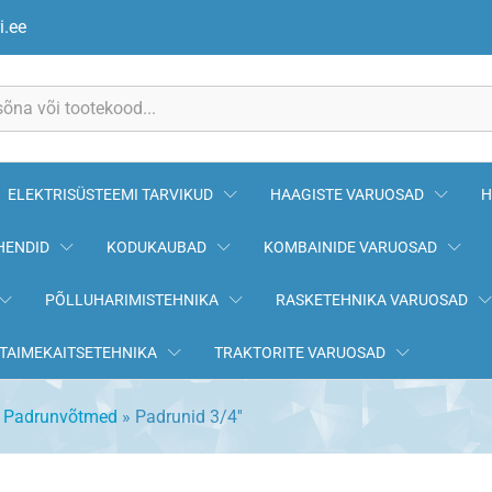
i.ee
ELEKTRISÜSTEEMI TARVIKUD
HAAGISTE VARUOSAD
H
HENDID
KODUKAUBAD
KOMBAINIDE VARUOSAD
PÕLLUHARIMISTEHNIKA
RASKETEHNIKA VARUOSAD
TAIMEKAITSETEHNIKA
TRAKTORITE VARUOSAD
»
Padrunvõtmed
»
Padrunid 3/4''