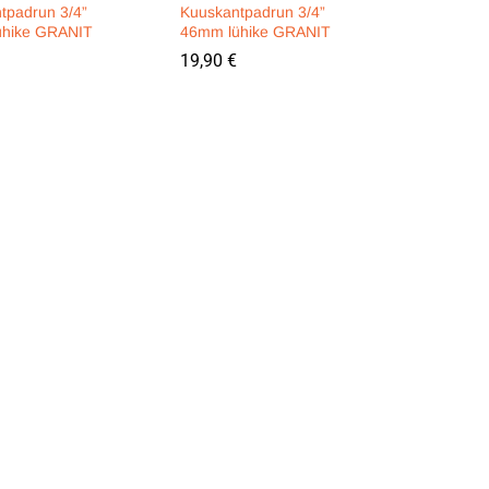
tpadrun 3/4”
Kuuskantpadrun 3/4”
ühike GRANIT
46mm lühike GRANIT
19,90
19,90
€
€