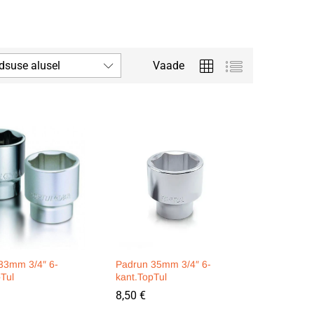
dsuse alusel
Vaade
33mm 3/4″ 6-
Padrun 35mm 3/4″ 6-
pTul
kant.TopTul
8,50
8,50
€
€