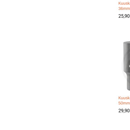
Kuusk
36mm 
25,9
25,9
Kuusk
50mm 
29,9
29,9