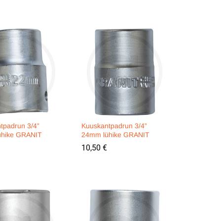
tpadrun 3/4”
Kuuskantpadrun 3/4”
ühike GRANIT
24mm lühike GRANIT
10,50
10,50
€
€