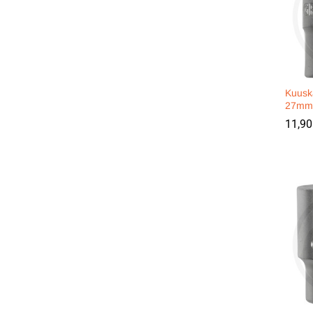
Kuusk
27mm 
11,9
11,9