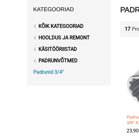
PADR
KATEGOORIAD
KÕIK KATEGOORIAD
17
Pr
HOOLDUS JA REMONT
KÄSITÖÖRIISTAD
PADRUNVÕTMED
Padrunid 3/4''
Padrun
3/8″ 
23,9
23,9