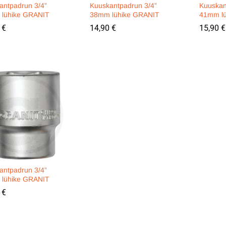
antpadrun 3/4”
Kuuskantpadrun 3/4”
Kuuskan
lühike GRANIT
38mm lühike GRANIT
41mm l
0
0
€
€
14,90
14,90
€
€
15,90
15,90
€
€
antpadrun 3/4”
lühike GRANIT
0
0
€
€